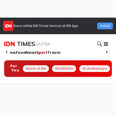
Baca artikel
IDN Times
lainnya di IDN App
Install
JATIM
Home
Food
News
Sport
Travel
For
Iklanin di IDN
INSIDENESIA
#LokalBerdaya
You