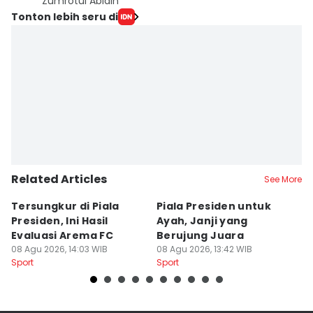
Zumrotul Abidin
Tonton lebih seru di
Related Articles
See More
Tersungkur di Piala
Piala Presiden untuk
S
Presiden, Ini Hasil
Ayah, Janji yang
L
Evaluasi Arema FC
Berujung Juara
T
08 Agu 2026, 14:03 WIB
08 Agu 2026, 13:42 WIB
S
07
Sport
Sport
Sp