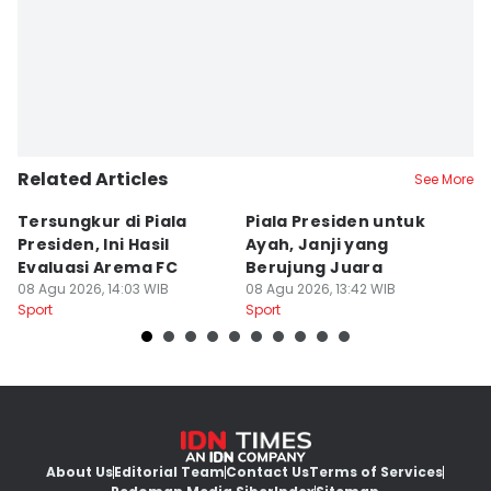
Related Articles
See More
Tersungkur di Piala
Piala Presiden untuk
S
Presiden, Ini Hasil
Ayah, Janji yang
L
Evaluasi Arema FC
Berujung Juara
T
08 Agu 2026, 14:03 WIB
08 Agu 2026, 13:42 WIB
S
07
Sport
Sport
Sp
About Us
Editorial Team
Contact Us
Terms of Services