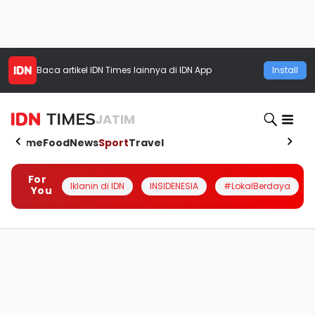
Baca artikel
IDN Times
lainnya di IDN App
Install
JATIM
Home
Food
News
Sport
Travel
For
Iklanin di IDN
INSIDENESIA
#LokalBerdaya
You