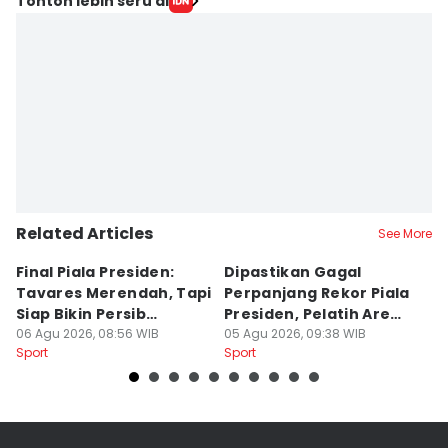
Tonton lebih seru di
Related Articles
See More
Final Piala Presiden:
Dipastikan Gagal
K
Tavares Merendah, Tapi
Perpanjang Rekor Piala
S
Siap Bikin Persib
Presiden, Pelatih Arema
Kl
Tumbang
06 Agu 2026, 08:56 WIB
Kecewa
05 Agu 2026, 09:38 WIB
M
04
Sport
Sport
Sp