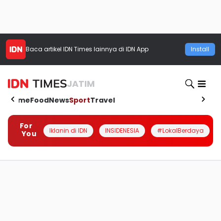
Baca artikel
IDN Times
lainnya di IDN App
Install
JATIM
Home
Food
News
Sport
Travel
For
Iklanin di IDN
INSIDENESIA
#LokalBerdaya
You