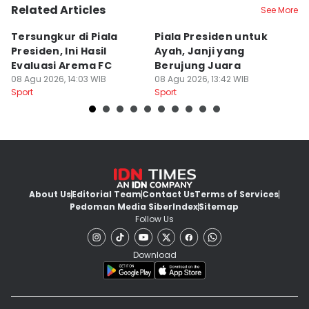
Related Articles
See More
Tersungkur di Piala
Piala Presiden untuk
S
Presiden, Ini Hasil
Ayah, Janji yang
L
Evaluasi Arema FC
Berujung Juara
T
08 Agu 2026, 14:03 WIB
08 Agu 2026, 13:42 WIB
S
07
Sport
Sport
Sp
About Us
Editorial Team
Contact Us
Terms of Services
Pedoman Media Siber
Index
Sitemap
Follow Us
Download