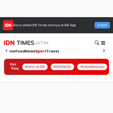
Baca artikel
IDN Times
lainnya di IDN App
Install
JATIM
Home
Food
News
Sport
Travel
For
Iklanin di IDN
INSIDENESIA
#LokalBerdaya
You