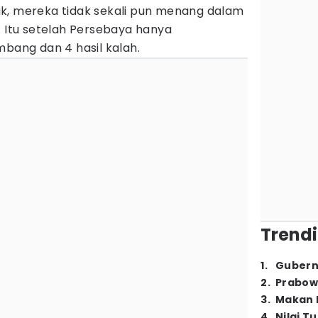
k, mereka tidak sekali pun menang dalam
. Itu setelah Persebaya hanya
mbang dan 4 hasil kalah.
Trendi
1
.
Gubern
2
.
Prabow
3
.
Makan B
4
.
Nilai T