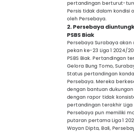
pertandingan berturut-turu
Persis tidak dalam kondisi
oleh Persebaya.
2. Persebaya diuntung
PSBS Biak
Persebaya Surabaya akan 
pekan ke-23 Liga 1 2024/2
PSBS Biak. Pertandingan te
Gelora Bung Tomo, Surabaya
Status pertandingan kand
Persebaya. Mereka berkes
dengan bantuan dukungan su
dengan rapor tidak konsis
pertandingan terakhir Liga
Persebaya pun memiliki mo
putaran pertama Liga 1 202
Wayan Dipta, Bali, Pers