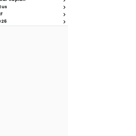
tus
FF
026