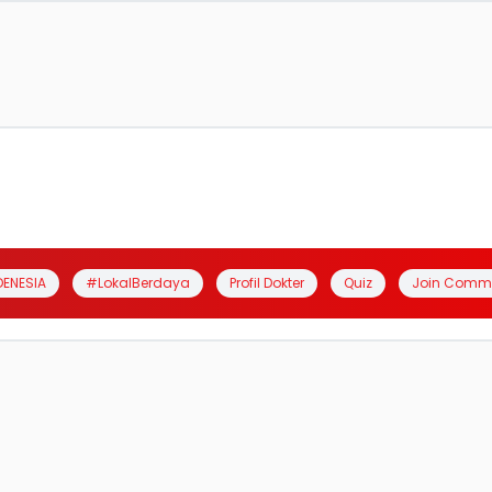
DENESIA
#LokalBerdaya
Profil Dokter
Quiz
Join Comm