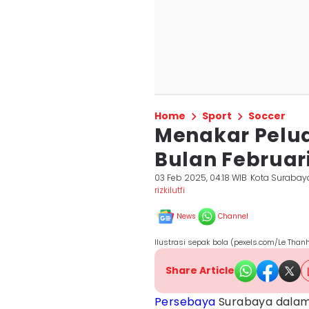
Home
Sport
Soccer
Menakar Pelua
Bulan Februar
03 Feb 2025, 04:18 WIB
Kota Surabay
rizkilutfi
News
Channel
Ilustrasi sepak bola (pexels.com/Le Than
Share Article
Persebaya
Surabaya dala