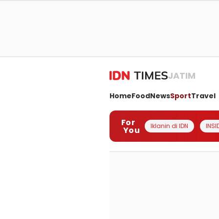
JATIM
Home
Food
News
Sport
Travel
For
Iklanin di IDN
INSI
You