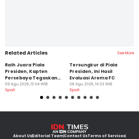
Related Articles
See More
Raih Juara Piala
Tersungkur di Piala
P
Presiden, Kapten
Presiden, Ini Hasil
A
Persebaya Tegaskan
Evaluasi Arema FC
B
Punya Misi Besar
09 Agu 2026, 13:04 WIB
08 Agu 2026, 14:03 WIB
08
Sport
Sport
Sp
About Us
Editorial Team
Contact Us
Terms of Services