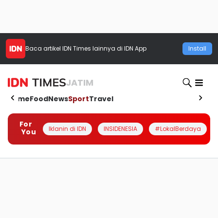
Baca artikel
IDN Times
lainnya di IDN App
Install
JATIM
Home
Food
News
Sport
Travel
For
Iklanin di IDN
INSIDENESIA
#LokalBerdaya
You