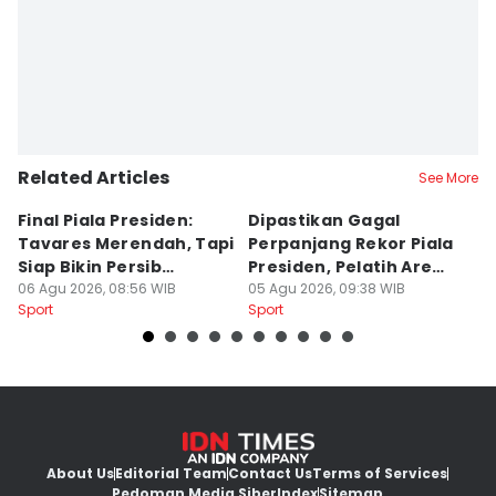
Related Articles
See More
Final Piala Presiden:
Dipastikan Gagal
K
Tavares Merendah, Tapi
Perpanjang Rekor Piala
S
Siap Bikin Persib
Presiden, Pelatih Arema
Kl
Tumbang
06 Agu 2026, 08:56 WIB
Kecewa
05 Agu 2026, 09:38 WIB
M
04
Sport
Sport
Sp
About Us
Editorial Team
Contact Us
Terms of Services
Pedoman Media Siber
Index
Sitemap