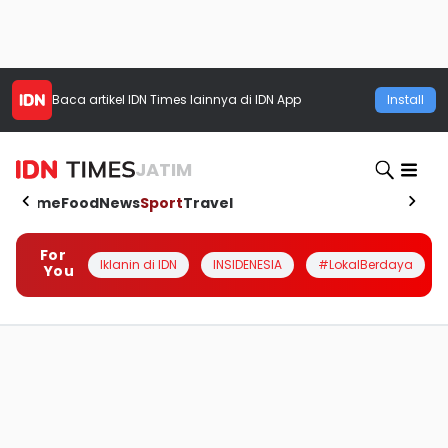
Baca artikel
IDN Times
lainnya di IDN App
Install
JATIM
Home
Food
News
Sport
Travel
For
Iklanin di IDN
INSIDENESIA
#LokalBerdaya
You