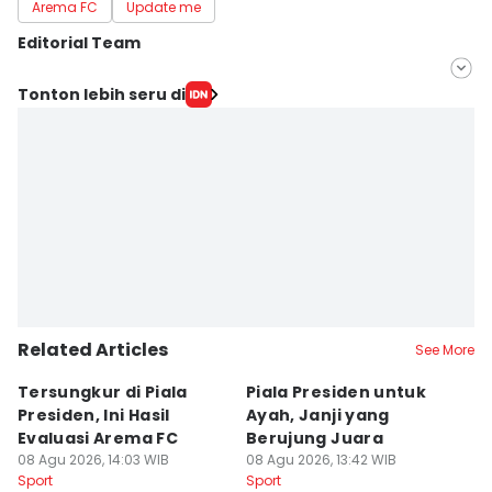
Arema FC
Update me
Editorial Team
Editor
Tonton lebih seru di
IDN Times Hyperlocal
Editor
Faiz Nashrillah
Related Articles
See More
Tersungkur di Piala
Piala Presiden untuk
S
Presiden, Ini Hasil
Ayah, Janji yang
L
Evaluasi Arema FC
Berujung Juara
T
08 Agu 2026, 14:03 WIB
08 Agu 2026, 13:42 WIB
S
07
Sport
Sport
Sp