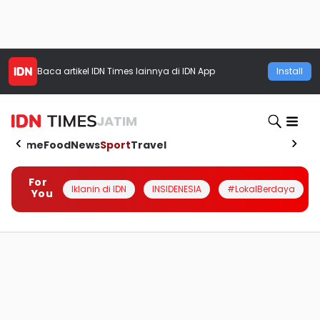
Baca artikel
IDN Times
lainnya di IDN App
Install
JATIM
Home
Food
News
Sport
Travel
For
Iklanin di IDN
INSIDENESIA
#LokalBerdaya
You