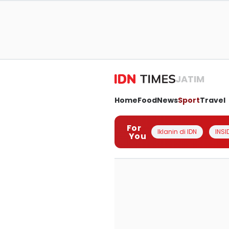
JATIM
Home
Food
News
Sport
Travel
For
Iklanin di IDN
INSI
You