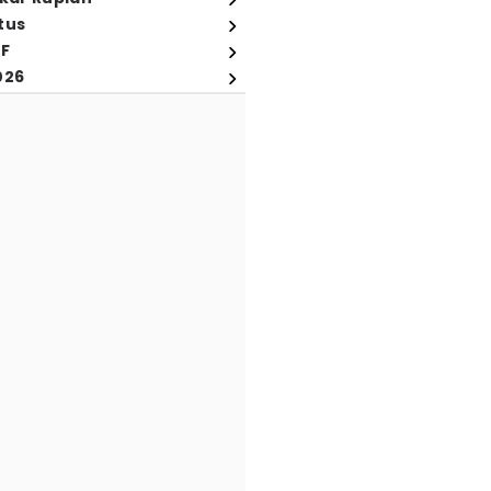
tus
FF
026