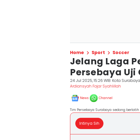
Home
Sport
Soccer
Jelang Laga P
Persebaya Uji 
24 Jul 2025, 15:26 WIB
Kota Surabay
Ardiansyah Fajar Syahlillah
News
Channel
Tim Persebaya Surabaya sedang berlatih 
Intinya Sih