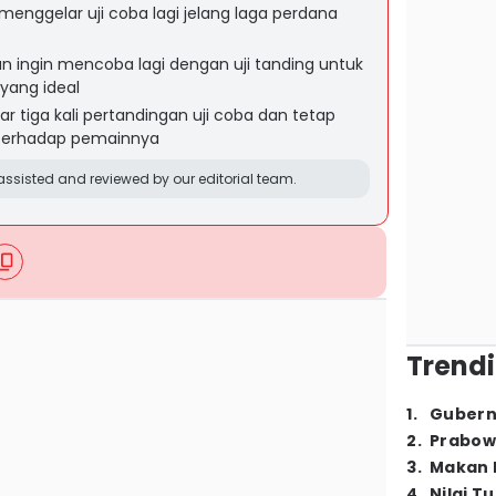
enggelar uji coba lagi jelang laga perdana
an ingin mencoba lagi dengan uji tanding untuk
yang ideal
 tiga kali pertandingan uji coba dan tetap
 terhadap pemainnya
ssisted and reviewed by our editorial team.
Trendi
1
.
Gubern
2
.
Prabow
3
.
Makan B
4
.
Nilai T