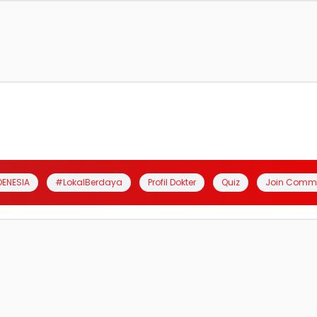
DENESIA
#LokalBerdaya
Profil Dokter
Quiz
Join Comm