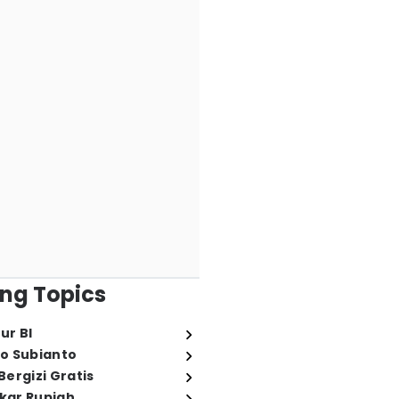
ng Topics
ur BI
o Subianto
ergizi Gratis
ukar Rupiah