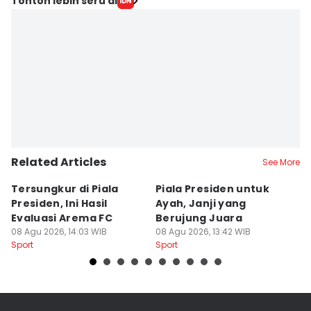
Tonton lebih seru di
Related Articles
See More
Tersungkur di Piala
Piala Presiden untuk
S
Presiden, Ini Hasil
Ayah, Janji yang
L
Evaluasi Arema FC
Berujung Juara
T
08 Agu 2026, 14:03 WIB
08 Agu 2026, 13:42 WIB
S
07
Sport
Sport
Sp