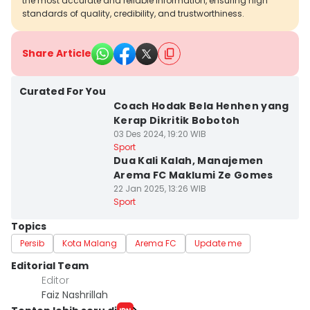
the most accurate and reliable information, ensuring high
standards of quality, credibility, and trustworthiness.
Share Article
Curated For You
Coach Hodak Bela Henhen yang
Kerap Dikritik Bobotoh
03 Des 2024, 19:20 WIB
Sport
Dua Kali Kalah, Manajemen
Arema FC Maklumi Ze Gomes
22 Jan 2025, 13:26 WIB
Sport
Topics
Persib
Kota Malang
Arema FC
Update me
Editorial Team
Editor
Faiz Nashrillah