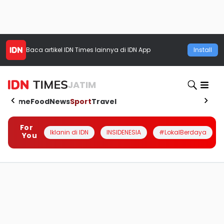
Baca artikel
IDN Times
lainnya di IDN App
Install
JATIM
Home
Food
News
Sport
Travel
For
Iklanin di IDN
INSIDENESIA
#LokalBerdaya
You