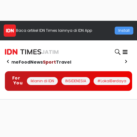
Baca artikel
IDN Times
lainnya di IDN App
Install
JATIM
Home
Food
News
Sport
Travel
For
Iklanin di IDN
INSIDENESIA
#LokalBerdaya
You