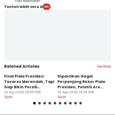
Faiz Nashrillah
Tonton lebih seru di
Related Articles
See More
Final Piala Presiden:
Dipastikan Gagal
K
Tavares Merendah, Tapi
Perpanjang Rekor Piala
S
Siap Bikin Persib
Presiden, Pelatih Arema
Kl
Tumbang
06 Agu 2026, 08:56 WIB
Kecewa
05 Agu 2026, 09:38 WIB
M
04
Sport
Sport
Sp