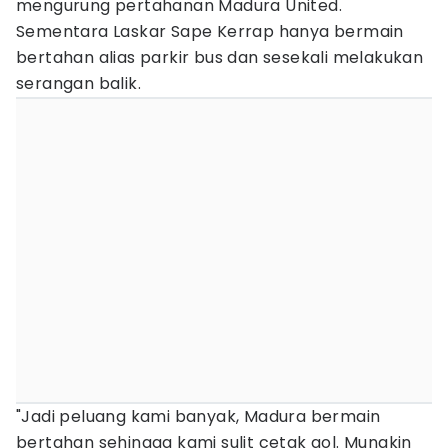
mengurung pertahanan Madura United.
Sementara Laskar Sape Kerrap hanya bermain
bertahan alias parkir bus dan sesekali melakukan
serangan balik.
"Jadi peluang kami banyak, Madura bermain
bertahan sehingga kami sulit cetak gol. Mungkin