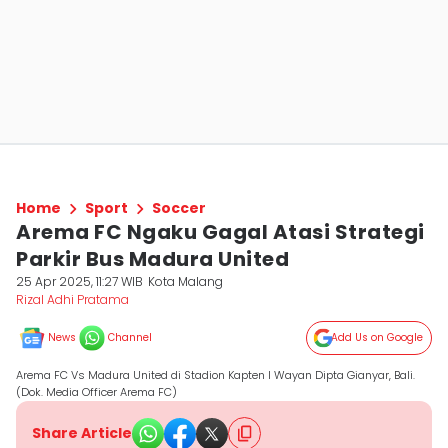
Home
Sport
Soccer
Arema FC Ngaku Gagal Atasi Strategi
Parkir Bus Madura United
25 Apr 2025, 11:27 WIB
Kota Malang
Rizal Adhi Pratama
News
Channel
Add Us on Google
Arema FC Vs Madura United di Stadion Kapten I Wayan Dipta Gianyar, Bali.
(Dok. Media Officer Arema FC)
Share Article