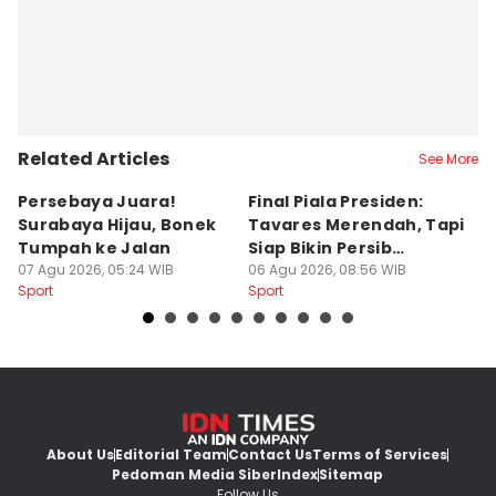
Related Articles
See More
Persebaya Juara!
Final Piala Presiden:
D
Surabaya Hijau, Bonek
Tavares Merendah, Tapi
P
Tumpah ke Jalan
Siap Bikin Persib
P
07 Agu 2026, 05:24 WIB
Tumbang
06 Agu 2026, 08:56 WIB
K
05
Sport
Sport
Sp
About Us
Editorial Team
Contact Us
Terms of Services
Pedoman Media Siber
Index
Sitemap
Follow Us