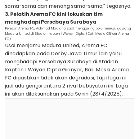
sama-sama dan menang sama-sama," tegasnya.
3. Pelatih Arema FC kini fokuskan tim
menghadapi Persebaya Surabaya
Pemain Arema FC, Achmad Maulana saat menggiring bola menuju gawang
Madura United di Stadion Kapten I Wayan Dipta. (Dok. Media Officer Arema
FC)
Usai menjamu Madura United, Arema FC
dihadapkan pada Derby Jawa Timur lain yaitu
menghadapi Persebaya Surabaya di Stadion
Kapten I Wayan Dipta Gianyar, Bali. Meski Arema
FC dipastikan tidak akan degradasi, tapi laga ini
jadi adu gengsi antara 2 rival bebuyutan ini. Laga
ini akan dilaksanakan pada Senin (28/4/2025).