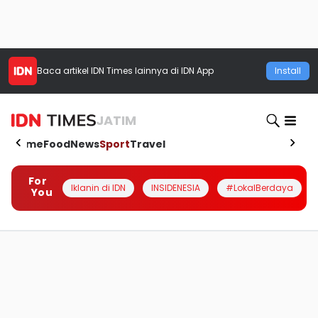
Baca artikel
IDN Times
lainnya di IDN App
Install
JATIM
Home
Food
News
Sport
Travel
For
Iklanin di IDN
INSIDENESIA
#LokalBerdaya
You