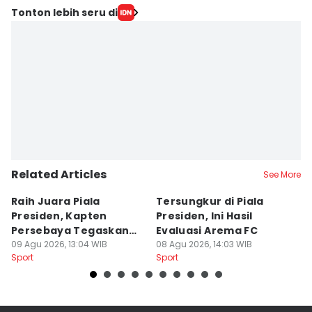
Tonton lebih seru di
Related Articles
See More
Raih Juara Piala
Tersungkur di Piala
P
Presiden, Kapten
Presiden, Ini Hasil
A
Persebaya Tegaskan
Evaluasi Arema FC
B
Punya Misi Besar
09 Agu 2026, 13:04 WIB
08 Agu 2026, 14:03 WIB
08
Sport
Sport
Sp