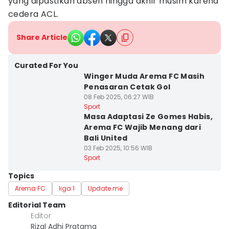
yang dipastikan absen hingga akhir musim karena
cedera ACL.
Share Article
Curated For You
Winger Muda Arema FC Masih
Penasaran Cetak Gol
08 Feb 2025, 06:27 WIB
Sport
Masa Adaptasi Ze Gomes Habis,
Arema FC Wajib Menang dari
Bali United
03 Feb 2025, 10:56 WIB
Sport
Topics
Arema FC
liga 1
Update me
Editorial Team
Editor
Rizal Adhi Pratama