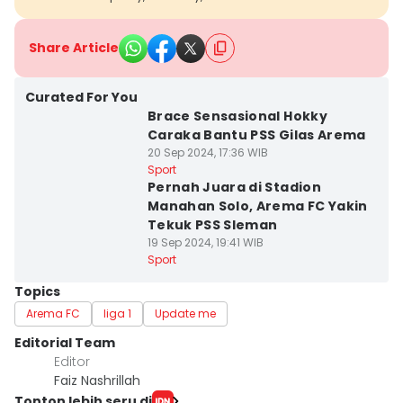
Share Article
Curated For You
Brace Sensasional Hokky
Caraka Bantu PSS Gilas Arema
20 Sep 2024, 17:36 WIB
Sport
Pernah Juara di Stadion
Manahan Solo, Arema FC Yakin
Tekuk PSS Sleman
19 Sep 2024, 19:41 WIB
Sport
Topics
Arema FC
liga 1
Update me
Editorial Team
Editor
Faiz Nashrillah
Tonton lebih seru di