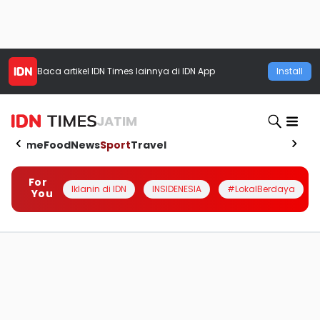
Baca artikel
IDN Times
lainnya di IDN App
Install
JATIM
Home
Food
News
Sport
Travel
For
Iklanin di IDN
INSIDENESIA
#LokalBerdaya
You