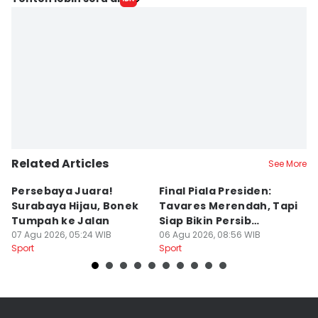
Related Articles
See More
Persebaya Juara!
Final Piala Presiden:
D
Surabaya Hijau, Bonek
Tavares Merendah, Tapi
P
Tumpah ke Jalan
Siap Bikin Persib
P
07 Agu 2026, 05:24 WIB
Tumbang
06 Agu 2026, 08:56 WIB
K
05
Sport
Sport
Sp