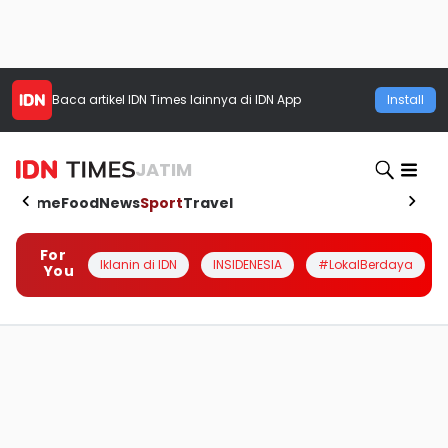
Baca artikel
IDN Times
lainnya di IDN App
Install
JATIM
Home
Food
News
Sport
Travel
For
Iklanin di IDN
INSIDENESIA
#LokalBerdaya
You