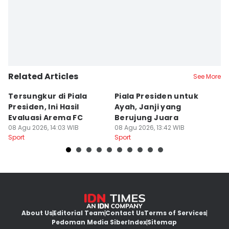
Related Articles
See More
Tersungkur di Piala
Piala Presiden untuk
S
Presiden, Ini Hasil
Ayah, Janji yang
L
Evaluasi Arema FC
Berujung Juara
T
08 Agu 2026, 14:03 WIB
08 Agu 2026, 13:42 WIB
S
07
Sport
Sport
Sp
About Us
Editorial Team
Contact Us
Terms of Services
Pedoman Media Siber
Index
Sitemap