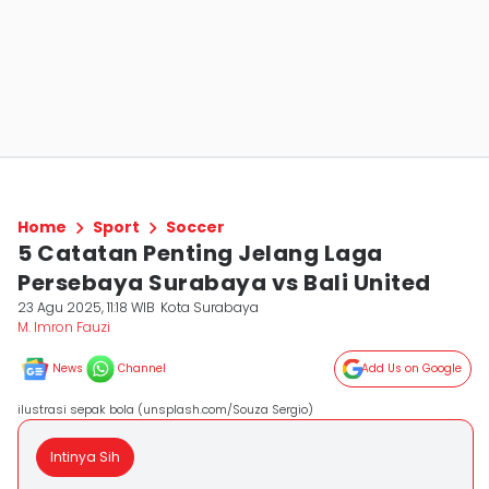
Home
Sport
Soccer
5 Catatan Penting Jelang Laga
Persebaya Surabaya vs Bali United
23 Agu 2025, 11:18 WIB
Kota Surabaya
M. Imron Fauzi
News
Channel
Add Us on Google
ilustrasi sepak bola (unsplash.com/Souza Sergio)
Intinya Sih