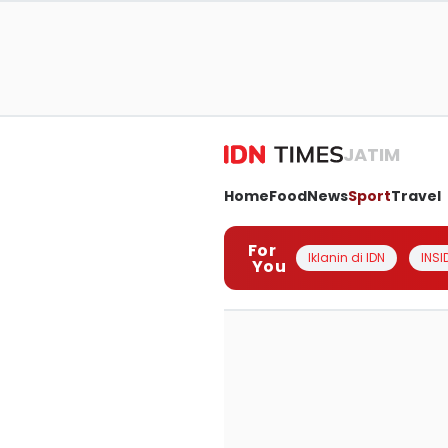
JATIM
Home
Food
News
Sport
Travel
For
Iklanin di IDN
INSI
You