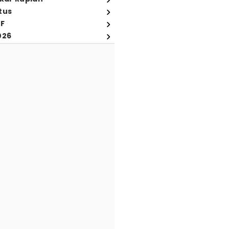
tus
FF
026