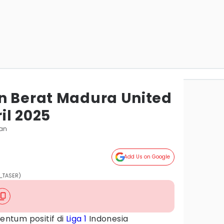
n Berat Madura United
il 2025
lan
Add Us on Google
M_TASER)
tum positif di
Liga 1
Indonesia