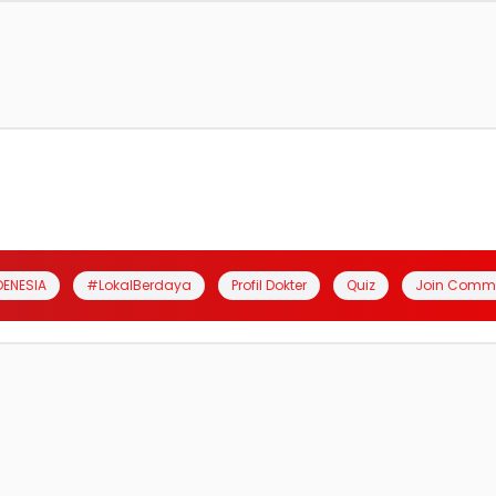
DENESIA
#LokalBerdaya
Profil Dokter
Quiz
Join Comm