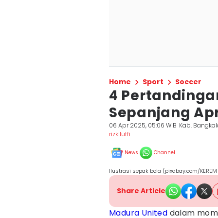
Home
Sport
Soccer
4 Pertandinga
Sepanjang Apr
06 Apr 2025, 05:06 WIB
Kab. Bangka
rizkilutfi
News
Channel
Ilustrasi sepak bola (pixabay.com/KERE
Share Article
Madura United
dalam momen