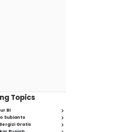
ng Topics
ur BI
o Subianto
ergizi Gratis
ukar Rupiah