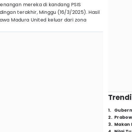
menangan mereka di kandang PSIS
ngan terakhir, Minggu (16/3/2025). Hasil
wa Madura United keluar dari zona
Trendi
1
.
Gubern
2
.
Prabow
3
.
Makan B
4
.
Nilai T