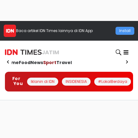
Baca artikel
IDN Times
lainnya di IDN App
Install
JATIM
Home
Food
News
Sport
Travel
For
Iklanin di IDN
INSIDENESIA
#LokalBerdaya
You