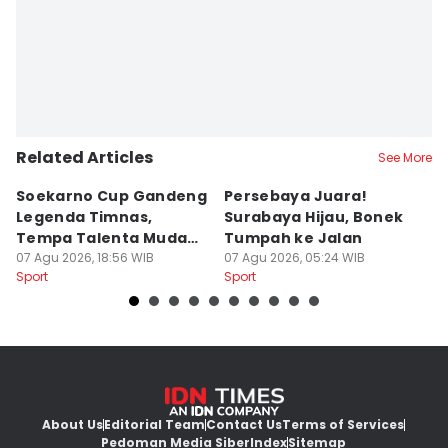
Related Articles
See More
Soekarno Cup Gandeng
Persebaya Juara!
Fi
Legenda Timnas,
Surabaya Hijau, Bonek
T
Tempa Talenta Muda
Tumpah ke Jalan
Si
Sepak Bola Indonesia
07 Agu 2026, 18:56 WIB
07 Agu 2026, 05:24 WIB
T
06
Sport
Sport
Sp
About Us
Editorial Team
Contact Us
Terms of Services
Pedoman Media Siber
Index
Sitemap