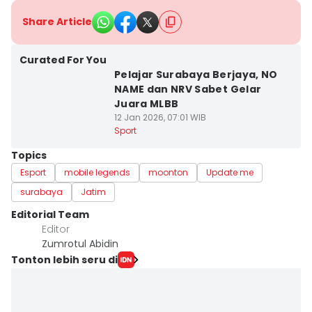
Share Article
Curated For You
Pelajar Surabaya Berjaya, NO
NAME dan NRV Sabet Gelar
Juara MLBB
12 Jan 2026, 07:01 WIB
Sport
Topics
Esport
mobile legends
moonton
Update me
surabaya
Jatim
Editorial Team
Editor
Zumrotul Abidin
Tonton lebih seru di