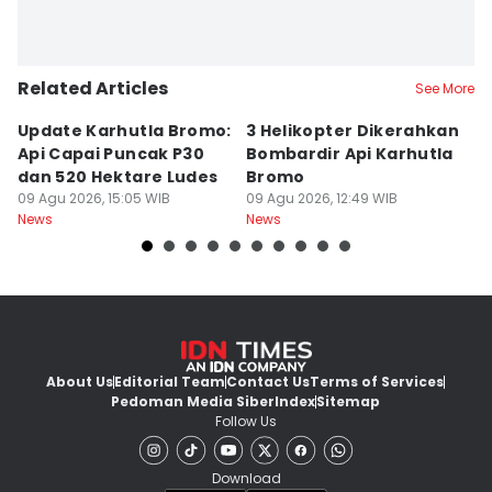
Related Articles
See More
Update Karhutla Bromo:
3 Helikopter Dikerahkan
1
Api Capai Puncak P30
Bombardir Api Karhutla
M
dan 520 Hektare Ludes
Bromo
K
09 Agu 2026, 15:05 WIB
09 Agu 2026, 12:49 WIB
D
09
News
News
Ne
About Us
Editorial Team
Contact Us
Terms of Services
Pedoman Media Siber
Index
Sitemap
Follow Us
Download