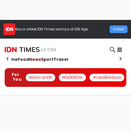
Baca artikel
IDN Times
lainnya di IDN App
Install
JATIM
Home
Food
News
Sport
Travel
For
Iklanin di IDN
INSIDENESIA
#LokalBerdaya
You