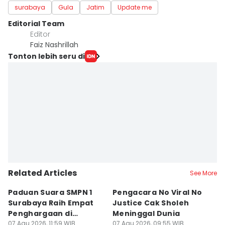
surabaya
Gula
Jatim
Update me
Editorial Team
Editor
Faiz Nashrillah
Tonton lebih seru di
Related Articles
See More
Paduan Suara SMPN 1
Pengacara No Viral No
D
Surabaya Raih Empat
Justice Cak Sholeh
M
Penghargaan di
Meninggal Dunia
u
Thailand
07 Agu 2026, 11:59 WIB
07 Agu 2026, 09:55 WIB
07