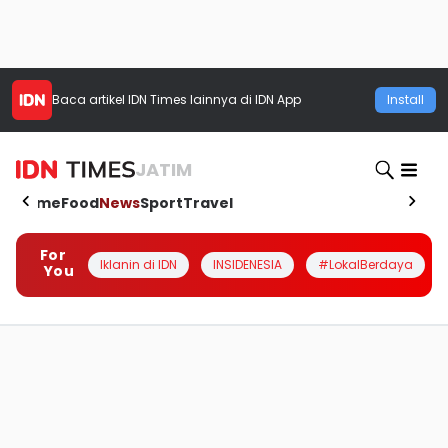
Baca artikel
IDN Times
lainnya di IDN App
Install
JATIM
Home
Food
News
Sport
Travel
For
Iklanin di IDN
INSIDENESIA
#LokalBerdaya
You