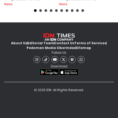
News
News
Ne
About Us
Editorial Team
Contact Us
Terms of Services
Pedoman Media Siber
Index
Sitemap
Follow Us
Download
© 2026 IDN. All Rights Reserved.