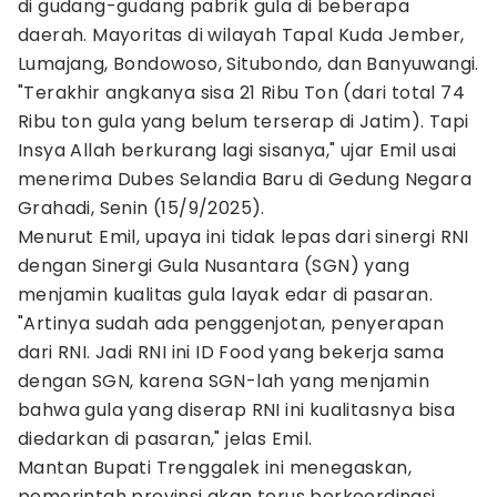
di gudang-gudang pabrik gula di beberapa
daerah. Mayoritas di wilayah Tapal Kuda Jember,
Lumajang, Bondowoso, Situbondo, dan Banyuwangi.
"Terakhir angkanya sisa 21 Ribu Ton (dari total 74
Ribu ton gula yang belum terserap di Jatim). Tapi
Insya Allah berkurang lagi sisanya," ujar Emil usai
menerima Dubes Selandia Baru di Gedung Negara
Grahadi, Senin (15/9/2025).
Menurut Emil, upaya ini tidak lepas dari sinergi RNI
dengan Sinergi Gula Nusantara (SGN) yang
menjamin kualitas gula layak edar di pasaran.
"Artinya sudah ada penggenjotan, penyerapan
dari RNI. Jadi RNI ini ID Food yang bekerja sama
dengan SGN, karena SGN-lah yang menjamin
bahwa gula yang diserap RNI ini kualitasnya bisa
diedarkan di pasaran," jelas Emil.
Mantan Bupati Trenggalek ini menegaskan,
pemerintah provinsi akan terus berkoordinasi