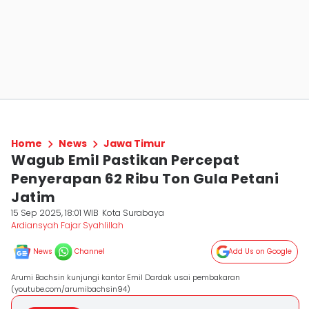
Home
News
Jawa Timur
Wagub Emil Pastikan Percepat
Penyerapan 62 Ribu Ton Gula Petani
Jatim
15 Sep 2025, 18:01 WIB
Kota Surabaya
Ardiansyah Fajar Syahlillah
News
Channel
Add Us on Google
Arumi Bachsin kunjungi kantor Emil Dardak usai pembakaran
(youtube.com/arumibachsin94)