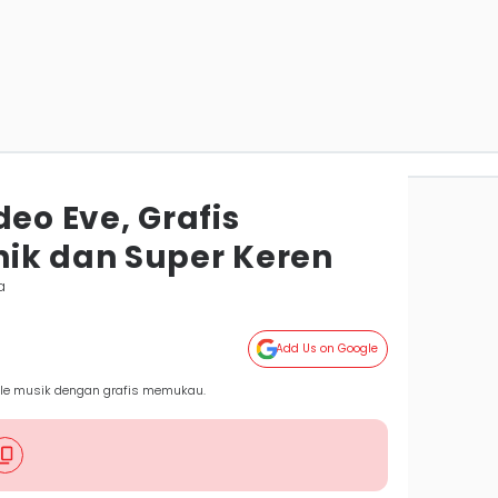
deo Eve, Grafis
ik dan Super Keren
a
Add Us on Google
gle musik dengan grafis memukau.