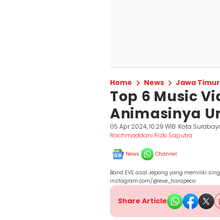
Home
News
Jawa Timur
Top 6 Music Vi
Animasinya Un
05 Apr 2024, 10:29 WIB
Kota Surabay
Rachmaddani Rizki Saputra
News
Channel
Band EVE asal Jepang yang memiliki sin
instagram.com/@eve_harapeco
Share Article