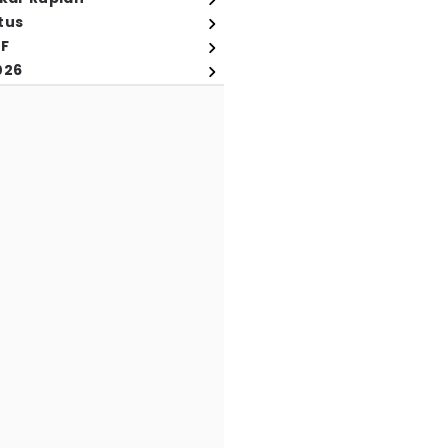
tus
FF
026