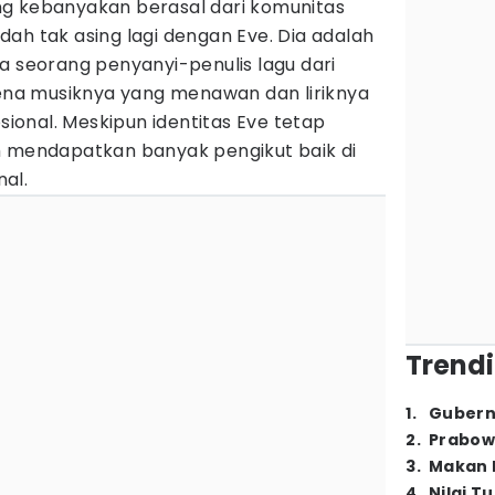
g kebanyakan berasal dari komunitas
ah tak asing lagi dengan Eve. Dia adalah
a seorang penyanyi-penulis lagu dari
rena musiknya yang menawan dan liriknya
onal. Meskipun identitas Eve tetap
h mendapatkan banyak pengikut baik di
al.
Trendi
1
.
Gubern
2
.
Prabow
3
.
Makan B
4
.
Nilai T