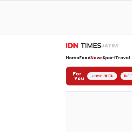
JATIM
Home
Food
News
Sport
Travel
For
Iklanin di IDN
INSI
You