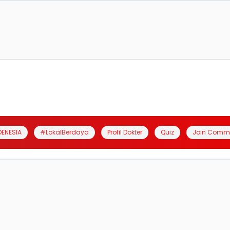
DENESIA
#LokalBerdaya
Profil Dokter
Quiz
Join Comm