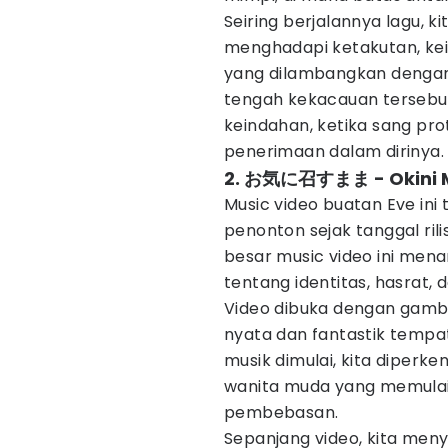
Seiring berjalannya lagu, 
menghadapi ketakutan, kei
yang dilambangkan dengan t
tengah kekacauan tersebu
keindahan, ketika sang p
penerimaan dalam dirinya.
2. お気に召すまま - Okini
Music video buatan Eve ini t
penonton sejak tanggal ril
besar music video ini men
tentang identitas, hasrat,
Video dibuka dengan gam
nyata dan fantastik tempat 
musik dimulai, kita diperk
wanita muda yang memulai 
pembebasan.
Sepanjang video, kita men