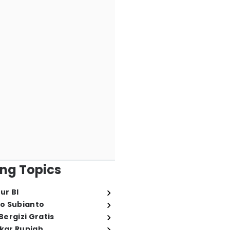
ng Topics
ur BI
o Subianto
ergizi Gratis
ukar Rupiah