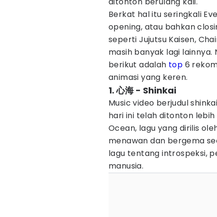
ditonton berulang kali.
Berkat hal itu seringkali E
opening, atau bahkan clos
seperti Jujutsu Kaisen, Cha
masih banyak lagi lainnya
berikut adalah
top
6 rekome
animasi yang keren.
1. 心海 - Shinkai
Music video berjudul shink
hari ini telah ditonton lebi
Ocean, lagu yang dirilis ol
menawan dan bergema sec
lagu tentang introspeksi, 
manusia.