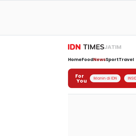
JATIM
Home
Food
News
Sport
Travel
For
Iklanin di IDN
INSI
You