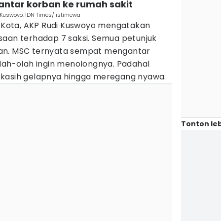
antar korban ke rumah sakit
i Kuswoyo. IDN Times/ istimewa
ar Kota, AKP Rudi Kuswoyo mengatakan
saan terhadap 7 saksi. Semua petunjuk
an. MSC ternyata sempat mengantar
olah-olah ingin menolongnya. Padahal
ekasih gelapnya hingga meregang nyawa.
Tonton leb