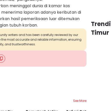
kan meninggal dunia di kamar kos
at menerima laporan adanya keributan di
rkan hasil pemeriksaan luar ditemukan
Trend
gian tubuh korban.
Timur
munity writers and has been carefully reviewed by our
de the most accurate and reliable information, ensuring
ity, and trustworthiness.
See More