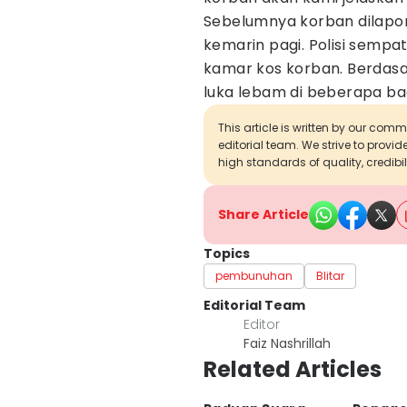
Sebelumnya korban dilapor
kemarin pagi. Polisi semp
kamar kos korban. Berdasa
luka lebam di beberapa ba
This article is written by our com
editorial team. We strive to provi
high standards of quality, credibil
Share Article
Topics
pembunuhan
Blitar
Editorial Team
Editor
Faiz Nashrillah
Related Articles