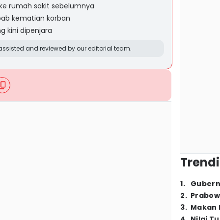
ke rumah sakit sebelumnya
ebab kematian korban
 kini dipenjara
ssisted and reviewed by our editorial team.
Trendi
1
.
Gubern
2
.
Prabow
3
.
Makan B
4
.
Nilai T