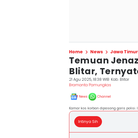
Home
News
Jawa Timur
Temuan Jenaz
Blitar, Terny
21 Agu 2025, 18:38 WIB
Kab. Blitar
Bramanta Pamungkas
News
Channel
Kamar kos korban dipasang garis polisi.
Intinya Sih