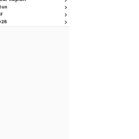
tus
FF
026