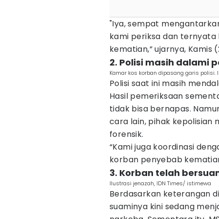
"Iya, sempat mengantarkan 
kami periksa dan ternyata k
kematian,” ujarnya, Kamis (
2. Polisi masih dalami
Kamar kos korban dipasang garis polisi.
Polisi saat ini masih mend
Hasil pemeriksaan sementa
tidak bisa bernapas. Namu
cara lain, pihak kepolisian
forensik.
“Kami juga koordinasi deng
korban penyebab kematian,
3. Korban telah bersuam
Ilustrasi jenazah, IDN Times/ istimewa
Berdasarkan keterangan di
suaminya kini sedang menj