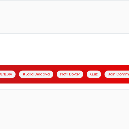
DENESIA
#LokalBerdaya
Profil Dokter
Quiz
Join Comm