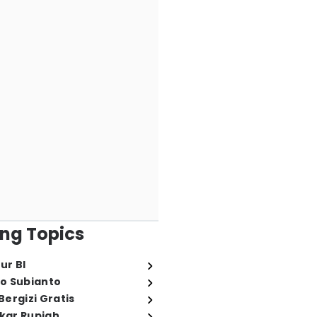
ng Topics
ur BI
o Subianto
ergizi Gratis
ukar Rupiah