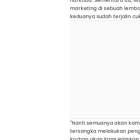
narkoba. Sementara itu, M
marketing di sebuah lemb
keduanya sudah terjalin cu
"Nanti semuanya akan kami 
tersangka melakukan pen
korban akan kami jelaskan