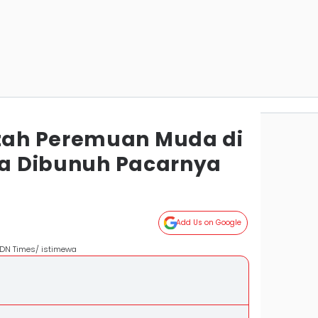
ah Peremuan Muda di
ata Dibunuh Pacarnya
Add Us on Google
 IDN Times/ istimewa