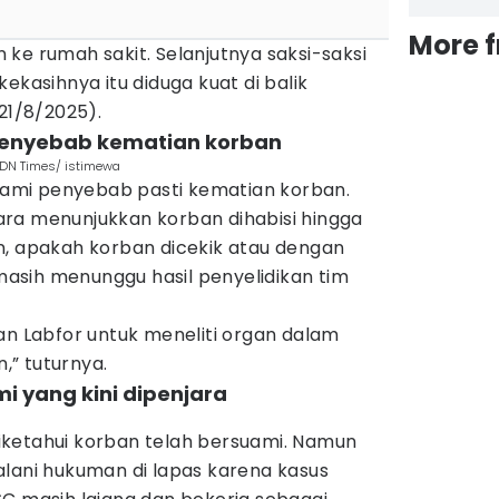
More 
ke rumah sakit. Selanjutnya saksi-saksi
ekasihnya itu diduga kuat di balik
21/8/2025).
 penyebab kematian korban
 IDN Times/ istimewa
alami penyebab pasti kematian korban.
ra menunjukkan korban dihabisi hingga
n, apakah korban dicekik atau dengan
 masih menunggu hasil penyelidikan tim
an Labfor untuk meneliti organ dalam
” tuturnya.
i yang kini dipenjara
ketahui korban telah bersuami. Namun
alani hukuman di lapas karena kasus