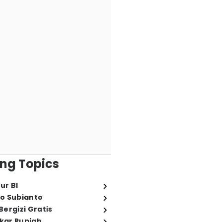
ng Topics
ur BI
o Subianto
ergizi Gratis
ukar Rupiah