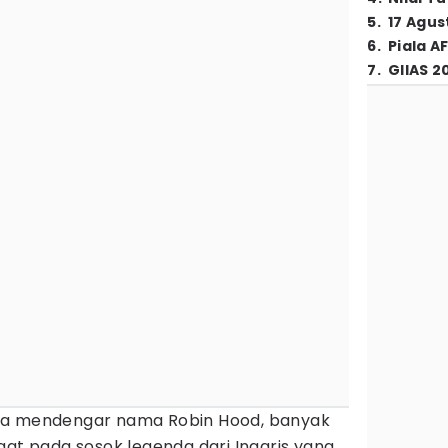
5
.
17 Agus
6
.
Piala A
7
.
GIIAS 2
ika mendengar nama Robin Hood, banyak
gat pada sosok legenda dari Inggris yang