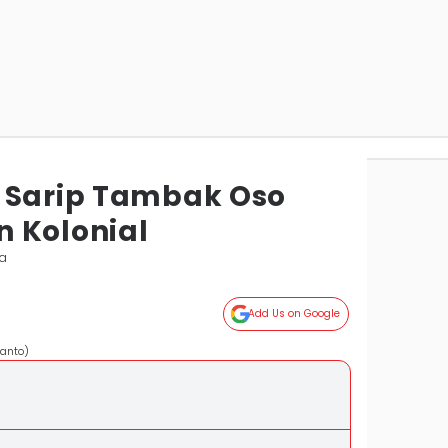
 Sarip Tambak Oso
 Kolonial
ya
Add Us on Google
yanto)