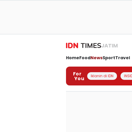
JATIM
Home
Food
News
Sport
Travel
For
Iklanin di IDN
INSI
You