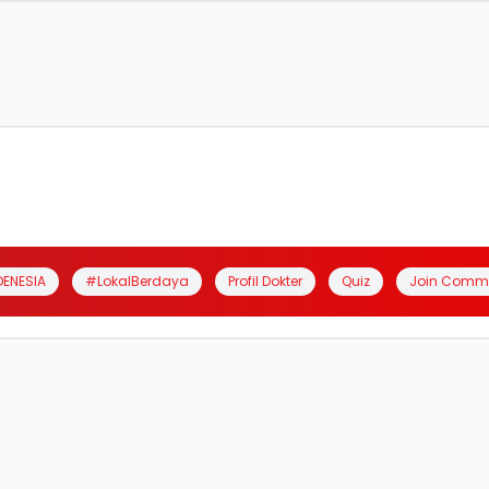
DENESIA
#LokalBerdaya
Profil Dokter
Quiz
Join Comm