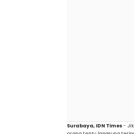
Surabaya, IDN Times
- J
orang tentu langsung terin