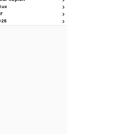
tus
FF
026