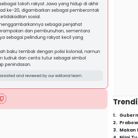
sebagai tokoh rakyat Jawa yang hidup di akhir
bad ke-20, digambarkan sebagai pemberontak
tidakadilan sosial.
a menggambarkannya sebagai penjahat
 perampokan dan pembunuhan, sementara
ya sebagai pelindung rakyat kecil yang
elah baku tembak dengan polisi kolonial, namun
 ludruk dan cerita tutur sebagai simbol
ap penindasan.
ssisted and reviewed by our editorial team.
Trendi
1
.
Gubern
2
.
Prabow
3
.
Makan B
4
.
Nilai T