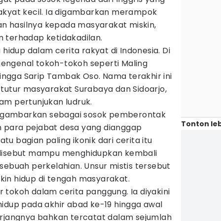
akyat kecil. Ia digambarkan merampok
 hasilnya kepada masyarakat miskin,
 terhadap ketidakadilan.
 hidup dalam cerita rakyat di Indonesia. Di
engenal tokoh-tokoh seperti Maling
 hingga Sarip Tambak Oso. Nama terakhir ini
 tutur masyarakat Surabaya dan Sidoarjo,
am pertunjukan ludruk.
 digambarkan sebagai sosok pemberontak
Tonton leb
 para pejabat desa yang dianggap
u bagian paling ikonik dari cerita itu
 disebut mampu menghidupkan kembali
sebuah perkelahian. Unsur mistis tersebut
in hidup di tengah masyarakat.
tokoh dalam cerita panggung. Ia diyakini
hidup pada akhir abad ke-19 hingga awal
erjangnya bahkan tercatat dalam sejumlah