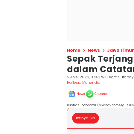
Home
News
Jawa Timur
Sepak Terjang
dalam Catatan
29 Mei 2026, 07:42 WIB
Kota Suraba
Raflesia Mahendra
News
Channel
ilustrasi pendekar (pixabay.com/AgusTri
Intinya Sih