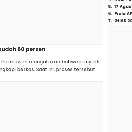
5
.
17 Agus
6
.
Piala A
7
.
GIIAS 2
 sudah 80 persen
uki Hermawan mengatakan bahwa penyidik
gkapi berkas. Saat ini, proses tersebut