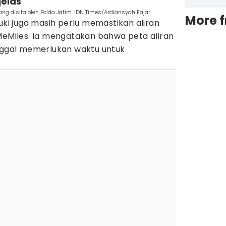
jelas
ng disita oleh Polda Jatim. IDN Times/Ardiansyah Fajar
More 
Luki juga masih perlu memastikan aliran
MeMiles. Ia mengatakan bahwa peta aliran
inggal memerlukan waktu untuk