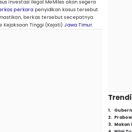
us investasi ilegal MeMiles akan segera
erkas perkara
penyidikan kasus tersebut
mastikan, berkas tersebut secepatnya
 Kejaksaan Tinggi (Kejati)
Jawa Timur
.
Trendi
1
.
Gubern
2
.
Prabow
3
.
Makan B
4
.
Nilai T