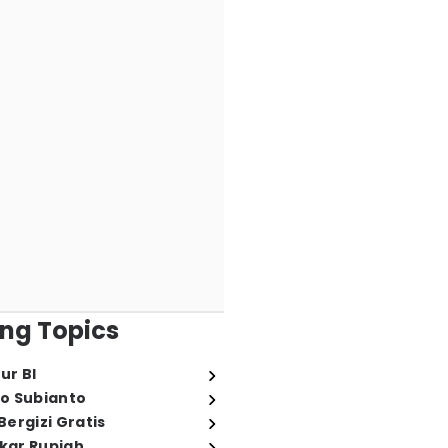
ng Topics
ur BI
o Subianto
ergizi Gratis
ukar Rupiah