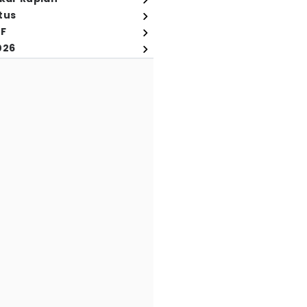
tus
FF
026