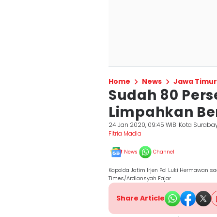
Home
News
Jawa Timur
Sudah 80 Perse
Limpahkan Ber
24 Jan 2020, 09:45 WIB
Kota Suraba
Fitria Madia
News
Channel
Kapolda Jatim Irjen Pol Luki Hermawan sa
Times/Ardiansyah Fajar
Share Article