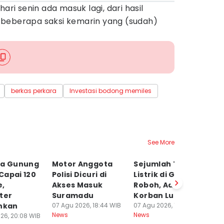
ari senin ada masuk lagi, dari hasil
 beberapa saksi kemarin yang (sudah)
berkas perkara
Investasi bodong memiles
See More
la Gunung
Motor Anggota
Sejumlah Tiang
A
Capai 120
Polisi Dicuri di
Listrik di Gresik
P
e,
Akses Masuk
Roboh, Ada
Ma
ter
Suramadu
Korban Luka
Ja
unkan
07 Agu 2026, 18:44 WIB
07 Agu 2026, 18:42 WIB
07
News
News
Ne
26, 20:08 WIB