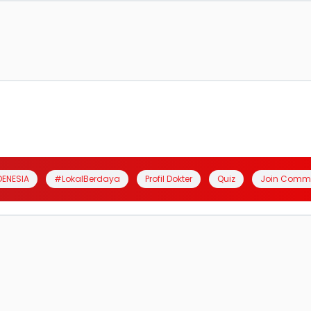
DENESIA
#LokalBerdaya
Profil Dokter
Quiz
Join Comm