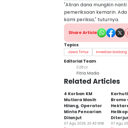
"Aliran dana mungkin nanti h
pemeriksaan kemarin. Ada
kami periksa," tuturnya.
Share Article
Topics
Jawa Timur
investasi bodong
Editorial Team
Editor
Fitria Madia
Related Articles
4 Korban KM
Karhut
Mutiara Masih
Bromo 
Hilang, Operator
Hektar
Minta Pencarian
Helikop
Dilanjut
Diterj
07 Agu 2026, 20:43 WIB
07 Agu 20