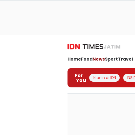
JATIM
Home
Food
News
Sport
Travel
For
Iklanin di IDN
INSI
You