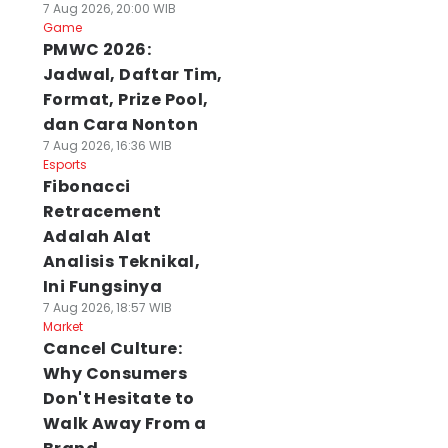
7 Aug 2026, 20:00 WIB
Game
PMWC 2026:
Jadwal, Daftar Tim,
Format, Prize Pool,
dan Cara Nonton
7 Aug 2026, 16:36 WIB
Esports
Fibonacci
Retracement
Adalah Alat
Analisis Teknikal,
Ini Fungsinya
7 Aug 2026, 18:57 WIB
lasan Pakuwon
Market
Pemkot Buka
Pengacara Cak
Cancel Culture:
endekkan Pagar
Pendaftaran
Sholeh Berpulan
l di Surabaya,
Pimpinan Baznas
Aktivis Ojol:
Why Consumers
ga Estetik Kota
Surabaya, Cek
Banyak Bantu
Don't Hesitate to
 Agu 2026, 17:50 WIB
Syaratnya
Kami!
Walk Away From a
ws
07 Agu 2026, 15:35 WIB
07 Agu 2026, 15:33 WIB