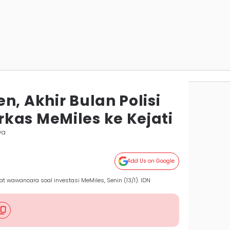
n, Akhir Bulan Polisi
kas MeMiles ke Kejati
ya
Add Us on Google
at wawancara soal investasi MeMiles, Senin (13/1). IDN