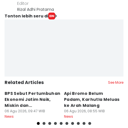
Editor
Rizal Adhi Pratama
Tonton lebih seru di
Related Articles
See More
BPS Sebut Pertumbuhan
Api Bromo Belum
J
Ekonomi Jatim Naik,
Padam, Karhutla Meluas
G
Miskin dan
ke Arah Malang
B
Pengangguran Turun
06 Agu 2026, 09:47 WIB
06 Agu 2026, 08:55 WIB
05
News
News
Ne