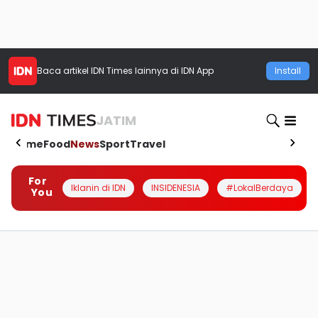
Baca artikel
IDN Times
lainnya di IDN App
Install
JATIM
Home
Food
News
Sport
Travel
For
Iklanin di IDN
INSIDENESIA
#LokalBerdaya
You