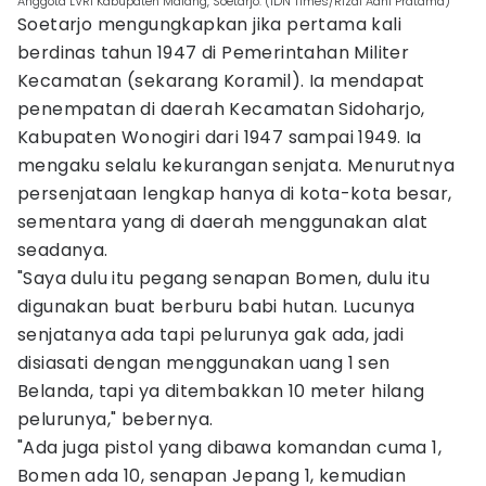
Anggota LVRI Kabupaten Malang, Soetarjo. (IDN Times/Rizal Adhi Pratama)
Soetarjo mengungkapkan jika pertama kali
berdinas tahun 1947 di Pemerintahan Militer
Kecamatan (sekarang Koramil). Ia mendapat
penempatan di daerah Kecamatan Sidoharjo,
Kabupaten Wonogiri dari 1947 sampai 1949. Ia
mengaku selalu kekurangan senjata. Menurutnya
persenjataan lengkap hanya di kota-kota besar,
sementara yang di daerah menggunakan alat
seadanya.
"Saya dulu itu pegang senapan Bomen, dulu itu
digunakan buat berburu babi hutan. Lucunya
senjatanya ada tapi pelurunya gak ada, jadi
disiasati dengan menggunakan uang 1 sen
Belanda, tapi ya ditembakkan 10 meter hilang
pelurunya," bebernya.
"Ada juga pistol yang dibawa komandan cuma 1,
Bomen ada 10, senapan Jepang 1, kemudian