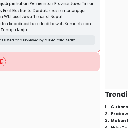
enjadi perhatian Pemerintah Provinsi Jawa Timur
, Emil Elestianto Dardak, masih menunggu
n WNI asal Jawa Timur di Nepal
 dan koordinasi berada di bawah Kementerian
s Tenaga Kerja
ssisted and reviewed by our editorial team.
Trendi
1
.
Gubern
2
.
Prabow
3
.
Makan B
4
.
Nilai T