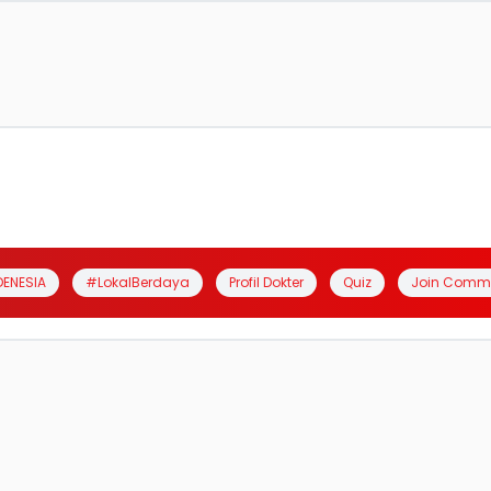
DENESIA
#LokalBerdaya
Profil Dokter
Quiz
Join Comm