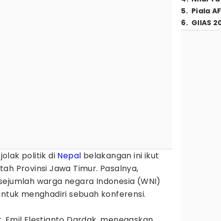
5
.
Piala A
6
.
GIIAS 2
jolak politik di
Nepal
belakangan ini ikut
ah Provinsi Jawa Timur. Pasalnya,
sejumlah warga negara Indonesia (WNI)
untuk menghadiri sebuah konferensi.
, Emil Elestianto Dardak, menegaskan