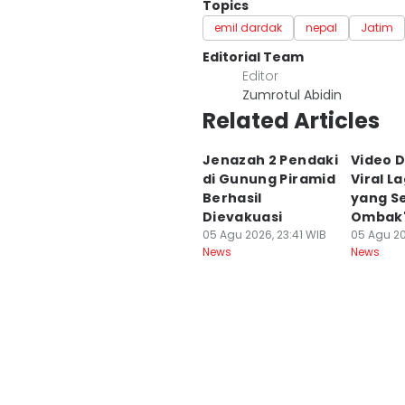
Topics
emil dardak
nepal
Jatim
Editorial Team
Editor
Zumrotul Abidin
Related Articles
Jenazah 2 Pendaki
Video 
di Gunung Piramid
Viral La
Berhasil
yang S
Dievakuasi
Ombak"
05 Agu 2026, 23:41 WIB
05 Agu 20
News
News