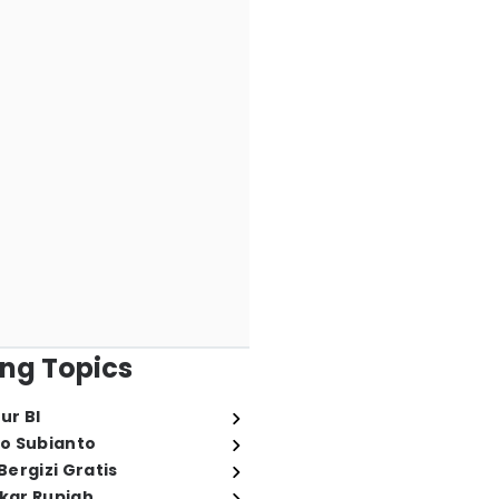
ng Topics
ur BI
o Subianto
ergizi Gratis
ukar Rupiah