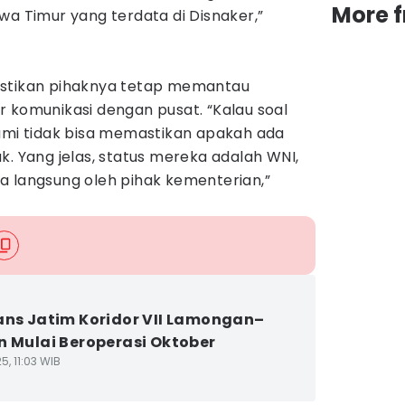
More 
wa Timur yang terdata di Disnaker,”
astikan pihaknya tetap memantau
 komunikasi dengan pusat. “Kalau soal
kami tidak bisa memastikan apakah ada
k. Yang jelas, status mereka adalah WNI,
a langsung oleh pihak kementerian,”
ans Jatim Koridor VII Lamongan–
n Mulai Beroperasi Oktober
5, 11:03 WIB