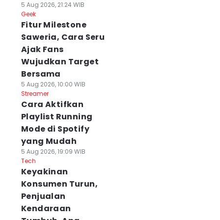
5 Aug 2026, 21:24 WIB
Geek
Fitur Milestone
Saweria, Cara Seru
Ajak Fans
Wujudkan Target
Bersama
5 Aug 2026, 10:00 WIB
ishub Siapkan 2
Harga Ayam di
Siswa Sekolah
Streamer
ute Trans Jatim
Magetan Tembus
Rakyat Surabay
Cara Aktifkan
lang II, Target
Rp35 Ribu Perkilo,
Mulai Tempati
Playlist Running
etap Oktober
Telur Malah Anjlok
Gedung Perman
 Agu 2026, 17:07 WIB
Mode di Spotify
05 Agu 2026, 16:42 WIB
05 Agu 2026, 16:27 WIB
ws
News
News
yang Mudah
5 Aug 2026, 19:09 WIB
Tech
Keyakinan
Konsumen Turun,
Penjualan
Kendaraan