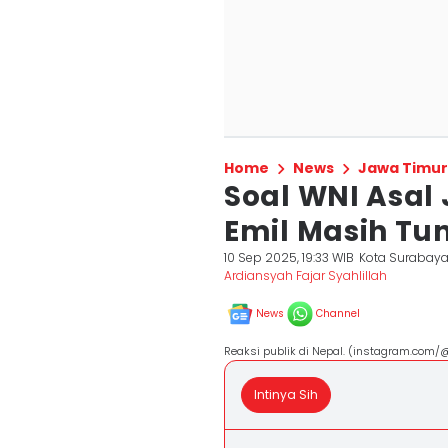
Home
News
Jawa Timur
Soal WNI Asal
Emil Masih Tu
10 Sep 2025, 19:33 WIB
Kota Surabay
Ardiansyah Fajar Syahlillah
News
Channel
Reaksi publik di Nepal. (instagram.com
Intinya Sih