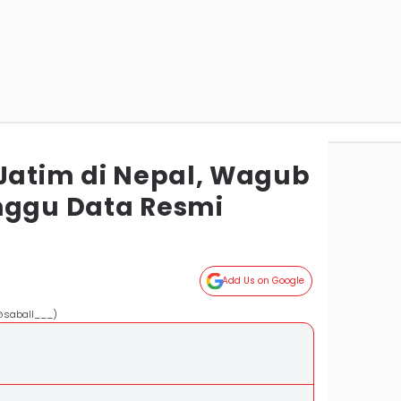
 Jatim di Nepal, Wagub
nggu Data Resmi
a
Add Us on Google
/@saball___)