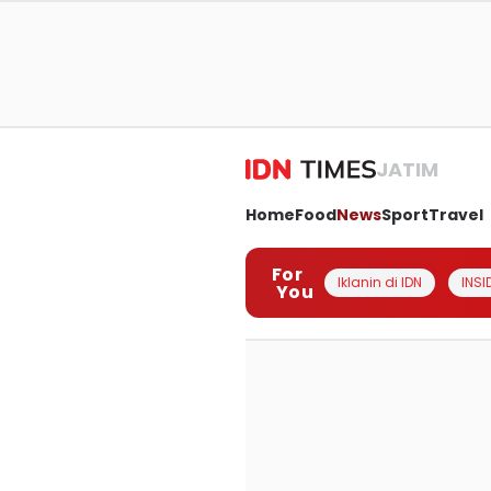
JATIM
Home
Food
News
Sport
Travel
For
Iklanin di IDN
INSI
You