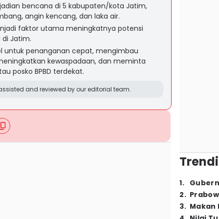
jadian bencana di 5 kabupaten/kota Jatim,
mbang, angin kencang, dan laka air.
njadi faktor utama meningkatnya potensi
di Jatim.
l untuk penanganan cepat, mengimbau
meningkatkan kewaspadaan, dan meminta
atau posko BPBD terdekat.
ssisted and reviewed by our editorial team.
Trendi
1
.
Gubern
2
.
Prabow
3
.
Makan B
4
.
Nilai T