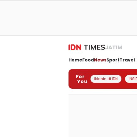
JATIM
Home
Food
News
Sport
Travel
For
Iklanin di IDN
INSI
You