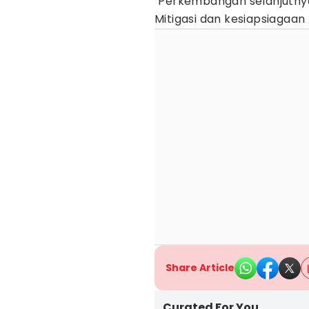
"Perkembangan selanjutny
Mitigasi dan kesiapsiagaan
Share Article
Curated For You