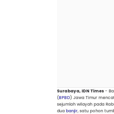
Surabaya, IDN Times
- B
(
BPBD
) Jawa Timur mencata
sejumlah wilayah pada Rabu
dua
banjir
, satu pohon tum