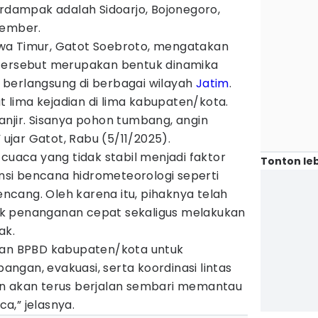
erdampak adalah Sidoarjo, Bojonegoro,
Jember.
wa Timur, Gatot Soebroto, mengatakan
 tersebut merupakan bentuk dinamika
berlangsung di berbagai wilayah
Jatim
.
at lima kejadian di lima kabupaten/kota.
anjir. Sisanya pohon tumbang, angin
” ujar Gatot, Rabu (5/11/2025).
 cuaca yang tidak stabil menjadi faktor
Tonton leb
si bencana hidrometeorologi seperti
kencang. Oleh karena itu, pihaknya telah
k penanganan cepat sekaligus melakukan
ak.
kan BPBD kabupaten/kota untuk
gan, evakuasi, serta koordinasi lintas
an akan terus berjalan sembari memantau
a,” jelasnya.