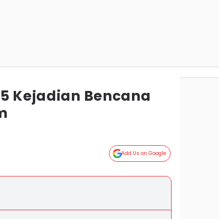
 5 Kejadian Bencana
im
a
Add Us on Google