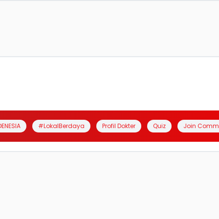
DENESIA
#LokalBerdaya
Profil Dokter
Quiz
Join Comm