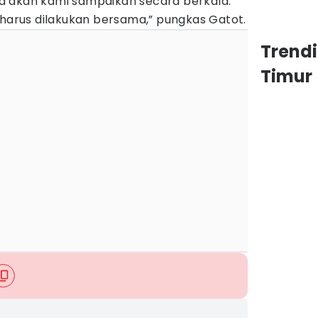
a akan kami sampaikan secara berkala.
 harus dilakukan bersama,” pungkas Gatot.
Trend
Timur