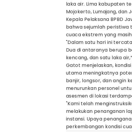
laka air. Lima kabupaten t
Mojokerto, Lumajang, dan 
Kepala Pelaksana BPBD Ja
bahwa sejumlah peristiwa
cuaca ekstrem yang masih 
"Dalam satu hari ini tercat
Dua di antaranya berupa b
kencang, dan satu laka air,
Gatot menjelaskan, kondisi
utama meningkatnya poten
banjir, longsor, dan angin 
menurunkan personel untu
asesmen di lokasi terdamp
"Kami telah menginstruksi
melakukan penanganan lapan
instansi. Upaya penangan
perkembangan kondisi cuac