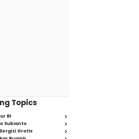
ng Topics
ur BI
o Subianto
ergizi Gratis
ukar Rupiah