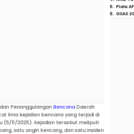
5
.
Piala A
6
.
GIIAS 2
adan Penanggulangan
Bencana
Daerah
t lima kejadian bencana yang terjadi di
 (5/11/2025). Kejadian tersebut meliputi
bang, satu angin kencang, dan satu insiden