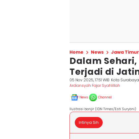
Home
News
Jawa Timur
Dalam Sehari,
Terjadi di Jat
05 Nov 2025, 17:51 WIB
Kota Surabay
Ardiansyah Fajar Syahlillah
News
Channel
Ilustrasi banjir (IDN Times/Esti Suryani)
Intinya Sih