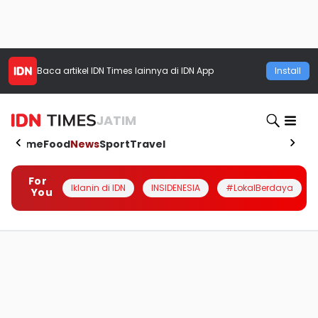
Baca artikel
IDN Times
lainnya di IDN App
Install
JATIM
Home
Food
News
Sport
Travel
For
Iklanin di IDN
INSIDENESIA
#LokalBerdaya
You