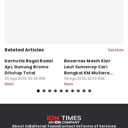
Related Articles
See More
Karhutla Bagai Badai
Basarnas Masih Sisir
W
Api, Gunung Bromo
Laut Sumenep Cari
K
Ditutup Total
Bangkai KM Mutiara
sa
09 Agu 2026, 05:24 WIB
Sentosa II
08 Agu 2026, 20:42 WIB
G
08
News
News
Ne
About Us
Editorial Team
Contact Us
Terms of Services