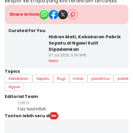
ekspor ke Eropa yang kini terancam tertunda.
Share Article
Curated For You
Hidran Mati, Kebakaran Pabrik
Sepatu di Ngawi Sulit
Dipadamkan
07 Jul 2025, 11:36 WIB
News
Topics
Kebakaran
Sepatu
Rugi
miliar
jawatimur
pabrik
Ngawi
Editorial Team
Editor
Faiz Nashrillah
Tonton lebih seru di