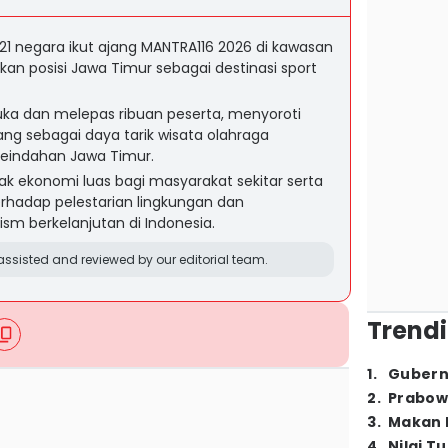
ri 21 negara ikut ajang MANTRA116 2026 di kawasan
an posisi Jawa Timur sebagai destinasi sport
a dan melepas ribuan peserta, menyoroti
ang sebagai daya tarik wisata olahraga
keindahan Jawa Timur.
k ekonomi luas bagi masyarakat sekitar serta
hadap pelestarian lingkungan dan
m berkelanjutan di Indonesia.
ssisted and reviewed by our editorial team.
Trendi
1
.
Gubern
2
.
Prabow
3
.
Makan B
4
.
Nilai T