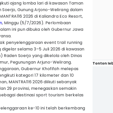
ikuti ajang lomba lari di kawasan Taman
 Soerjo, Gunung Arjono-Welirang dalam
 MANTRA116 2026 di Kaliandra Eco Resort,
n
, Minggu (5/7/2026). Perlombaan
i alam ini pun dibuka oleh Gubernur Jawa
wansa.
ak penyelenggaraan event trail running
g digelar selama 3–5 Juli 2026 di kawasan
 Raden Soerjo yang dikelola oleh Dinas
imur, Pegunungan Arjuno-Welirang.
Tonton leb
enggaraan, Gubernur Khofifah melepas
engikuti kategori 17 kilometer dan 10
han, MANTRA116 2026 diikuti sebanyak
a dan 29 provinsi, menegaskan semakin
sebagai destinasi sport tourism berkelas
elenggaraan ke-10 ini telah berkembang