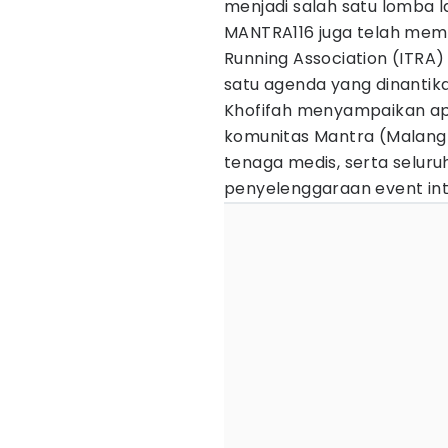
menjadi salah satu lomba la
MANTRA116 juga telah memp
Running Association (ITRA)
satu agenda yang dinantika
Khofifah menyampaikan apr
komunitas Mantra (Malan
tenaga medis, serta selur
penyelenggaraan event int