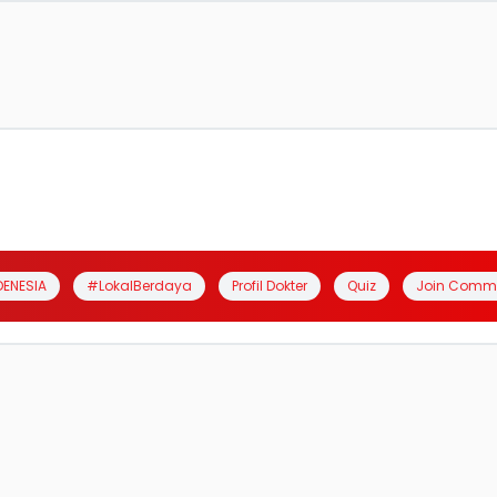
DENESIA
#LokalBerdaya
Profil Dokter
Quiz
Join Comm