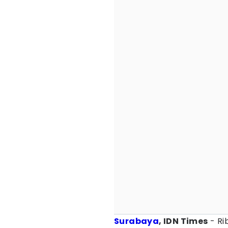
Surabaya
, IDN Times
- Ri