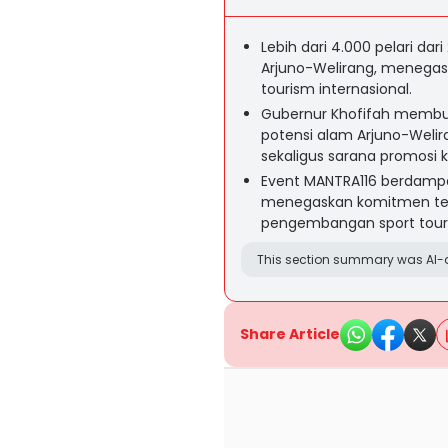
Lebih dari 4.000 pelari da
Arjuno-Welirang, menegask
tourism internasional.
Gubernur Khofifah membuk
potensi alam Arjuno-Welir
sekaligus sarana promosi 
Event MANTRA116 berdampa
menegaskan komitmen ter
pengembangan sport touris
This section summary was AI-a
Share Article