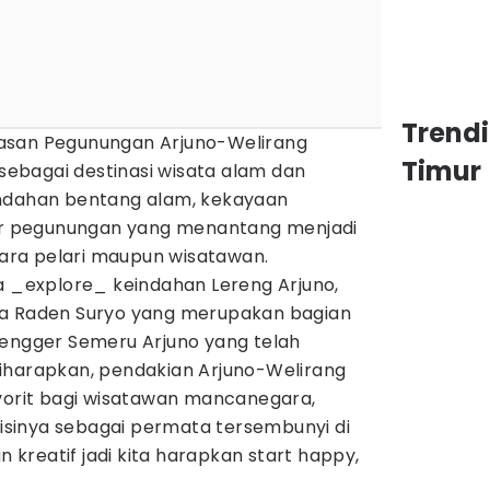
Trend
asan Pegunungan Arjuno-Welirang
Timur
 sebagai destinasi wisata alam dan
indahan bentang alam, kekayaan
lur pegunungan yang menantang menjadi
 para pelari maupun wisatawan.
a _explore_ keindahan Lereng Arjuno,
ra Raden Suryo yang merupakan bagian
Tengger Semeru Arjuno yang telah
iharapkan, pendakian Arjuno-Welirang
avorit bagi wisatawan mancanegara,
sinya sebagai permata tersembunyi di
an kreatif jadi kita harapkan start happy,