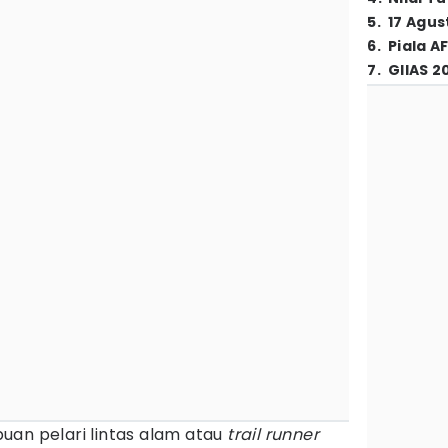
5
.
17 Agus
6
.
Piala A
7
.
GIIAS 2
buan pelari lintas alam atau
trail runner