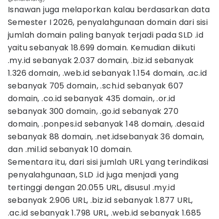
Isnawan juga melaporkan kalau berdasarkan data
Semester I 2026, penyalahgunaan domain dari sisi
jumlah domain paling banyak terjadi pada SLD .id
yaitu sebanyak 18.699 domain. Kemudian diikuti
.my.id sebanyak 2.037 domain, .biz.id sebanyak
1.326 domain, .web.id sebanyak 1.154 domain, .ac.id
sebanyak 705 domain, .sch.id sebanyak 607
domain, .co.id sebanyak 435 domain, .or.id
sebanyak 300 domain, .go.id sebanyak 270
domain, .ponpes.id sebanyak 148 domain, .desa.id
sebanyak 88 domain, .net.idsebanyak 36 domain,
dan .mil.id sebanyak 10 domain.
Sementara itu, dari sisi jumlah URL yang terindikasi
penyalahgunaan, SLD .id juga menjadi yang
tertinggi dengan 20.055 URL, disusul .my.id
sebanyak 2.906 URL, .biz.id sebanyak 1.877 URL,
.ac.id sebanyak 1.798 URL, .web.id sebanyak 1.685