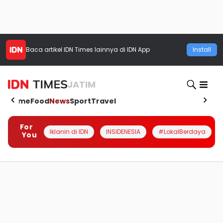
Baca artikel
IDN Times
lainnya di IDN App
Install
JATIM
Home
Food
News
Sport
Travel
For
Iklanin di IDN
INSIDENESIA
#LokalBerdaya
You