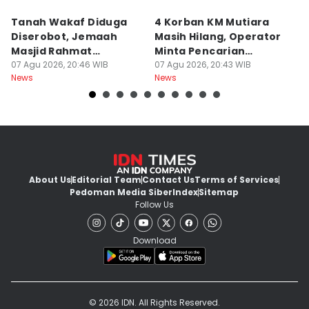
Tanah Wakaf Diduga
4 Korban KM Mutiara
K
Diserobot, Jemaah
Masih Hilang, Operator
C
Masjid Rahmat
Minta Pencarian
H
Surabaya Protes
07 Agu 2026, 20:46 WIB
Dilanjut
07 Agu 2026, 20:43 WIB
07
News
News
Ne
About Us
Editorial Team
Contact Us
Terms of Services
Pedoman Media Siber
Index
Sitemap
Follow Us
Download
© 2026 IDN. All Rights Reserved.