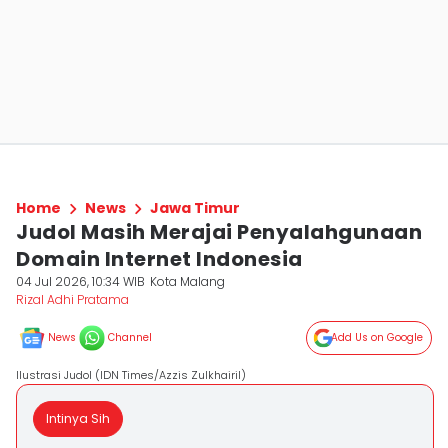
Home
News
Jawa Timur
Judol Masih Merajai Penyalahgunaan
Domain Internet Indonesia
04 Jul 2026, 10:34 WIB
Kota Malang
Rizal Adhi Pratama
News
Channel
Add Us on Google
Ilustrasi Judol (IDN Times/Azzis Zulkhairil)
Intinya Sih