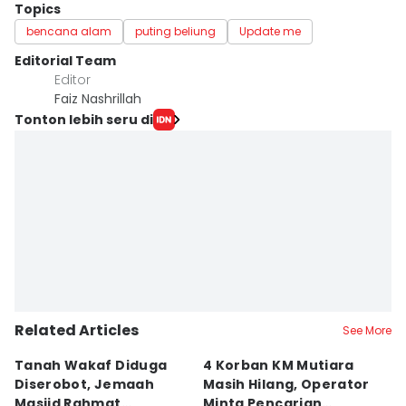
Topics
bencana alam
puting beliung
Update me
Editorial Team
Editor
Faiz Nashrillah
Tonton lebih seru di
Related Articles
See More
Tanah Wakaf Diduga
4 Korban KM Mutiara
K
Diserobot, Jemaah
Masih Hilang, Operator
C
Masjid Rahmat
Minta Pencarian
H