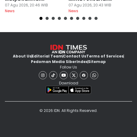
Surabaya Protes
07 Agu 2026, 20:46 WIB
Dilanjut
07 Agu 2026, 20:43 WIB
07
News
News
Ne
About Us
Editorial Team
Contact Us
Terms of Services
Pedoman Media Siber
Index
Sitemap
Follow Us
Download
© 2026 IDN. All Rights Reserved.