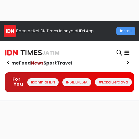
Baca artikel
IDN Times
lainnya di IDN App
Install
JATIM
Home
Food
News
Sport
Travel
For
Iklanin di IDN
INSIDENESIA
#LokalBerdaya
You