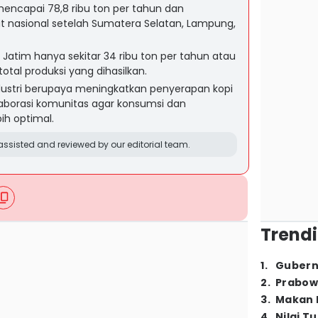
mencapai 78,8 ribu ton per tahun dan
 nasional setelah Sumatera Selatan, Lampung,
Jatim hanya sekitar 34 ribu ton per tahun atau
total produksi yang dihasilkan.
dustri berupaya meningkatkan penyerapan kopi
laborasi komunitas agar konsumsi dan
ih optimal.
ssisted and reviewed by our editorial team.
Trendi
1
.
Gubern
2
.
Prabow
3
.
Makan B
4
.
Nilai T