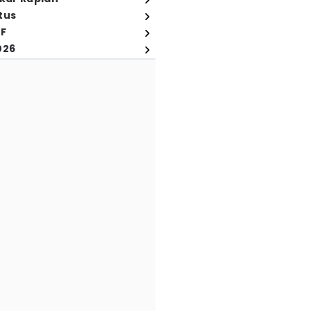
tus
FF
026