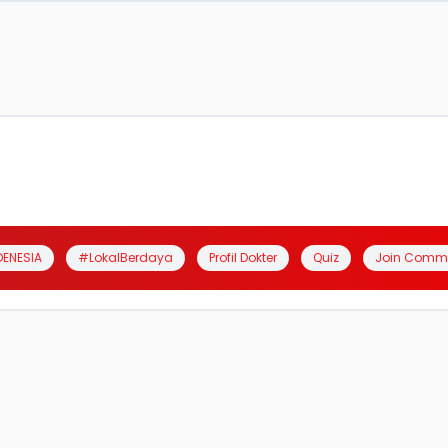
DENESIA
#LokalBerdaya
Profil Dokter
Quiz
Join Comm