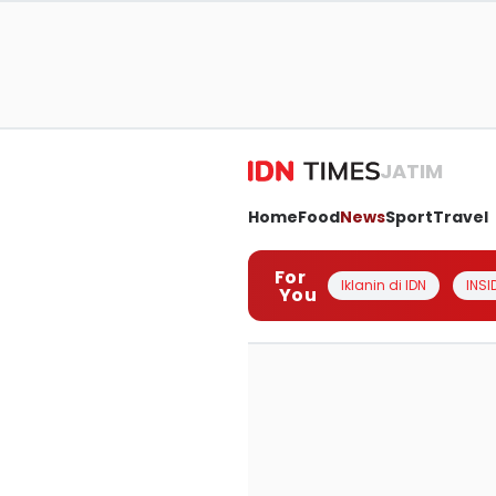
JATIM
Home
Food
News
Sport
Travel
For
Iklanin di IDN
INSI
You