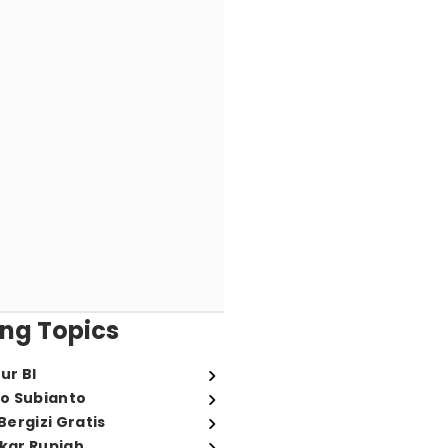
ng Topics
ur BI
o Subianto
ergizi Gratis
ukar Rupiah