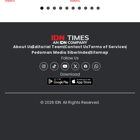
News
News
Ne
About Us
Editorial Team
Contact Us
Terms of Services
Pedoman Media Siber
Index
Sitemap
Follow Us
Download
© 2026 IDN. All Rights Reserved.