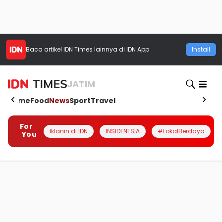
Baca artikel
IDN Times
lainnya di IDN App
Install
JATIM
Home
Food
News
Sport
Travel
For
Iklanin di IDN
INSIDENESIA
#LokalBerdaya
You