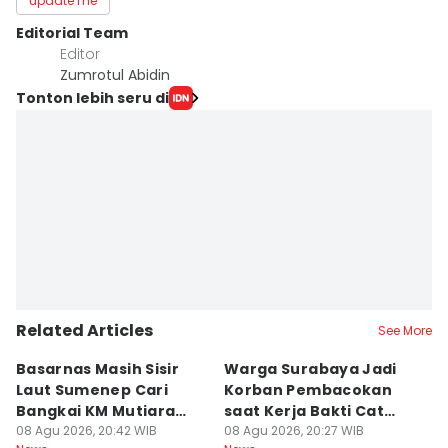
update me
Editorial Team
Editor
Zumrotul Abidin
Tonton lebih seru di
Related Articles
See More
Basarnas Masih Sisir
Warga Surabaya Jadi
E
Laut Sumenep Cari
Korban Pembacokan
B
Bangkai KM Mutiara
saat Kerja Bakti Cat
P
Sentosa II
08 Agu 2026, 20:42 WIB
Gapura
08 Agu 2026, 20:27 WIB
N
08