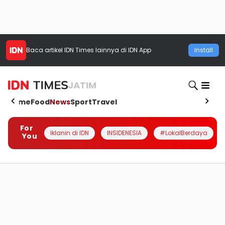
Baca artikel
IDN Times
lainnya di IDN App
Install
JATIM
Home
Food
News
Sport
Travel
For
Iklanin di IDN
INSIDENESIA
#LokalBerdaya
You