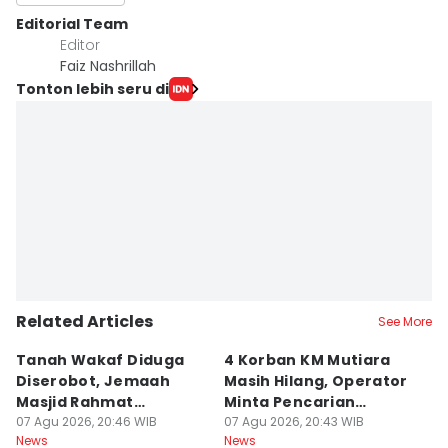
Editorial Team
Editor
Faiz Nashrillah
Tonton lebih seru di
Related Articles
See More
Tanah Wakaf Diduga
4 Korban KM Mutiara
K
Diserobot, Jemaah
Masih Hilang, Operator
C
Masjid Rahmat
Minta Pencarian
H
Surabaya Protes
07 Agu 2026, 20:46 WIB
Dilanjut
07 Agu 2026, 20:43 WIB
07
News
News
Ne