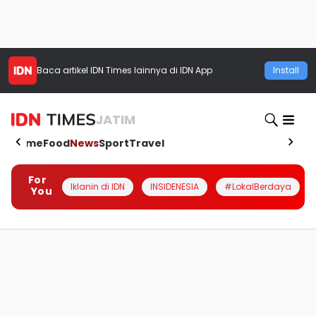
Baca artikel
IDN Times
lainnya di IDN App
Install
JATIM
Home
Food
News
Sport
Travel
For
Iklanin di IDN
INSIDENESIA
#LokalBerdaya
You