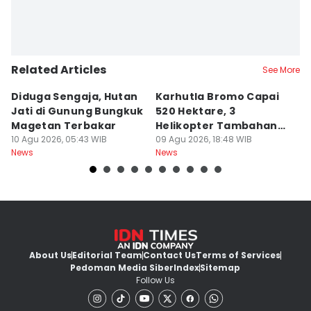
Related Articles
See More
Diduga Sengaja, Hutan
Karhutla Bromo Capai
P
Jati di Gunung Bungkuk
520 Hektare, 3
K
Magetan Terbakar
Helikopter Tambahan
D
10 Agu 2026, 05:43 WIB
Diterjunkan
09 Agu 2026, 18:48 WIB
09
News
News
Ne
About Us
Editorial Team
Contact Us
Terms of Services
Pedoman Media Siber
Index
Sitemap
Follow Us