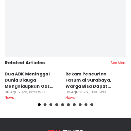
Related Articles
See More
Dua ABK Meninggal
Rekam Pencurian
K
Dunia Diduga
Fasum di Surabaya,
1
Menghidupkan Gas
Warga Bisa Dapat
T
Beracun di Kapal
08 Agu 2026, 10:23 WIB
Rp300 Ribu
08 Agu 2026, 10:08 WIB
Ha
08
News
News
Ne