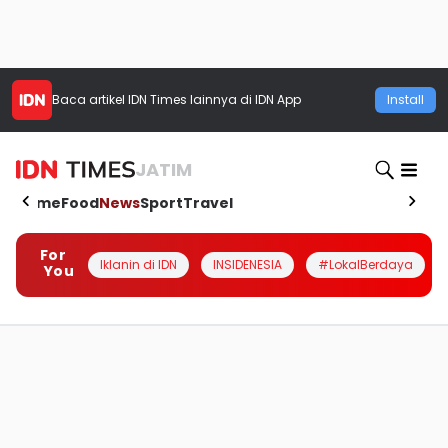
Baca artikel
IDN Times
lainnya di IDN App
Install
JATIM
Home
Food
News
Sport
Travel
For
Iklanin di IDN
INSIDENESIA
#LokalBerdaya
You