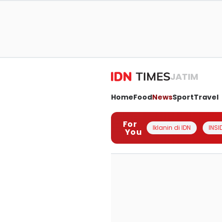
JATIM
Home
Food
News
Sport
Travel
For
Iklanin di IDN
INSI
You