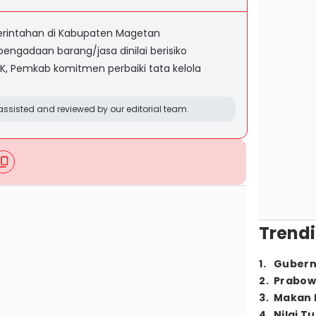
merintahan di Kabupaten Magetan
 pengadaan barang/jasa dinilai berisiko
PK, Pemkab komitmen perbaiki tata kelola
ssisted and reviewed by our editorial team.
Trendi
1
.
Gubern
2
.
Prabow
3
.
Makan B
4
.
Nilai T