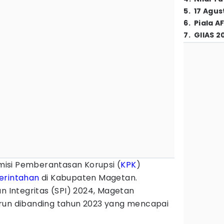
5
.
17 Agus
6
.
Piala A
7
.
GIIAS 2
misi Pemberantasan Korupsi (
KPK
)
rintahan
di Kabupaten Magetan.
an Integritas (SPI) 2024, Magetan
run dibanding tahun 2023 yang mencapai