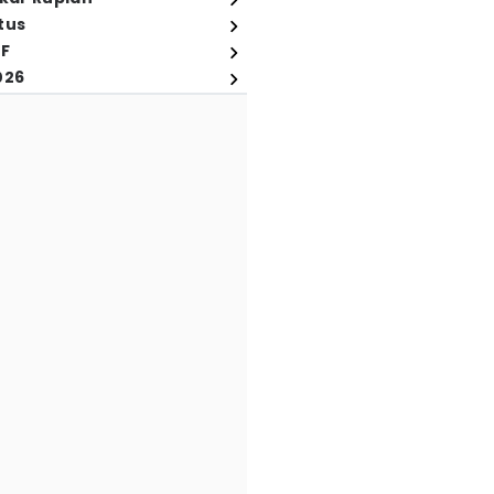
tus
FF
026