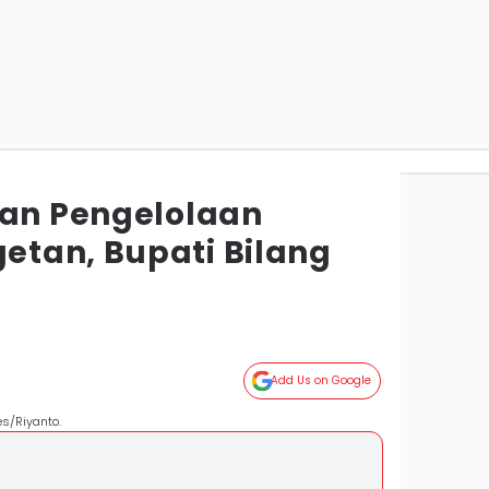
tan Pengelolaan
tan, Bupati Bilang
h
Add Us on Google
s/Riyanto.