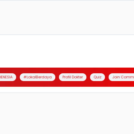
DENESIA
#LokalBerdaya
Profil Dokter
Quiz
Join Comm