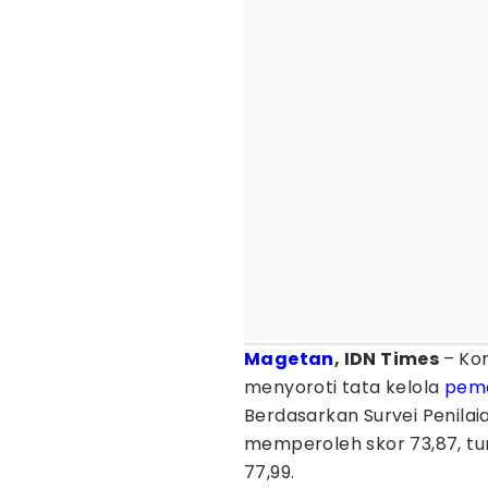
Magetan
, IDN Times
– Ko
menyoroti tata kelola
peme
Berdasarkan Survei Penilai
memperoleh skor 73,87, tu
77,99.