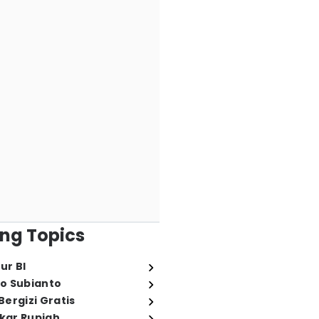
ng Topics
ur BI
o Subianto
ergizi Gratis
ukar Rupiah