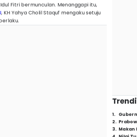
dul Fitri bermunculan. Menanggapi itu,
U
, KH Yahya Cholil Staquf mengaku setuju
berlaku.
Trendi
1
.
Gubern
2
.
Prabow
3
.
Makan B
4
.
Nilai T