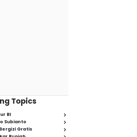
ng Topics
ur BI
o Subianto
ergizi Gratis
ukar Rupiah