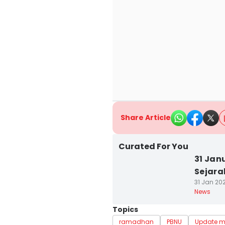
Share Article
Curated For You
31 Jan
Sejar
31 Jan 20
News
Topics
ramadhan
PBNU
Update 