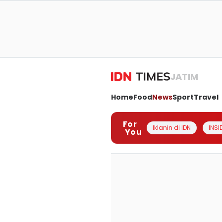
JATIM
Home
Food
News
Sport
Travel
For
Iklanin di IDN
INSI
You