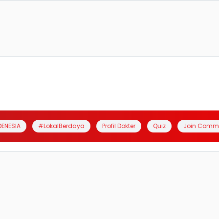
DENESIA
#LokalBerdaya
Profil Dokter
Quiz
Join Comm