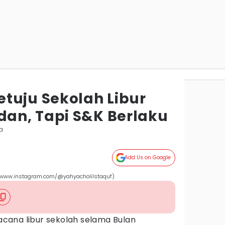
tuju Sekolah Libur
an, Tapi S&K Berlaku
a
Add Us on Google
 (www.instagram.com/@yahyacholilstaquf)
cana libur sekolah selama Bulan