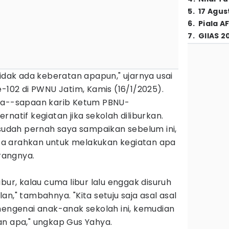
5
.
17 Agus
6
.
Piala A
7
.
GIIAS 2
tidak ada keberatan apapun," ujarnya usai
e-102 di PWNU Jatim, Kamis (16/1/2025).
hya--sapaan karib Ketum PBNU-
natif kegiatan jika sekolah diliburkan.
 sudah pernah saya sampaikan sebelum ini,
kita arahkan untuk melakukan kegiatan apa
erangnya.
bur, kalau cuma libur lalu enggak disuruh
n," tambahnya. "Kita setuju saja asal asal
mengenai anak-anak sekolah ini, kemudian
an apa," ungkap Gus Yahya.