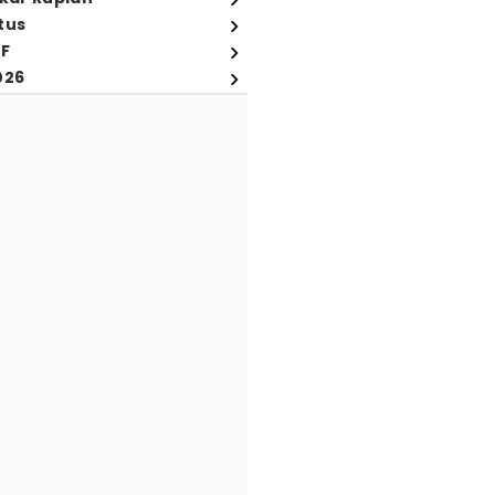
tus
FF
026