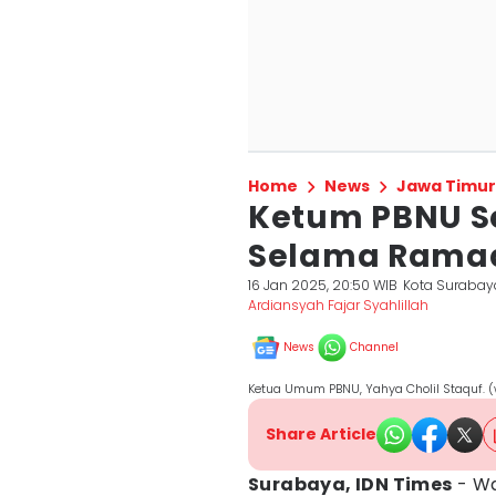
Home
News
Jawa Timur
Ketum PBNU Se
Selama Ramad
16 Jan 2025, 20:50 WIB
Kota Surabay
Ardiansyah Fajar Syahlillah
News
Channel
Ketua Umum PBNU, Yahya Cholil Staquf.
Share Article
Surabaya, IDN Times
- Wa