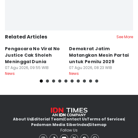
Related Articles
See More
Pengacara No Viral No
Demokrat Jatim
S
Justice Cak Sholeh
Matangkan Mesin Partai
J
Meninggal Dunia
untuk Pemilu 2029
S
07 Agu 2026, 09:55 WIB
07 Agu 2026, 08:23 WIB
07
News
News
Ne
About Us
Editorial Team
Contact Us
Terms of Services
Pedoman Media Siber
Index
Sitemap
Follow Us