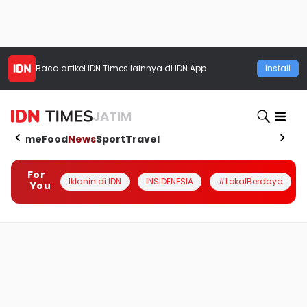
Baca artikel
IDN Times
lainnya di IDN App
Install
JATIM
Home
Food
News
Sport
Travel
For
Iklanin di IDN
INSIDENESIA
#LokalBerdaya
You