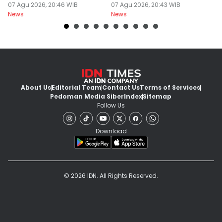
Surabaya Protes
07 Agu 2026, 20:46 WIB
Dilanjut
07 Agu 2026, 20:43 WIB
07
News
News
Ne
About Us
Editorial Team
Contact Us
Terms of Services
Pedoman Media Siber
Index
Sitemap
Follow Us
Download
© 2026 IDN. All Rights Reserved.