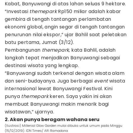
Kabat, Banyuwangi di atas lahan seluas 9 hektare.
”Investasi
themepark
Rp150 miliar adalah kabar
gembira di tengah tantangan perlambatan
ekonomi global, angin segar di tengah tantangan
penurunan nilai ekspor,” ujar Bahlil saat peletakan
batu pertama, Jumat (3/12).
Pembangunan
themepark
, kata Bahlil, adalah
langkah tepat menjadikan Banyuwangi sebagai
destinasi wisata yang lengkap.
”Banyuwangi sudah terkenal dengan wisata alam
dan seni-budayanya. Juga berbagai
event
wisata
internasional lewat Banyuwangi Festival. Kini
punya
themepark
keren. Saya yakin ini akan
membuat Banyuwangi makin menarik bagi
wisatawan,” ujarnya.
2. Akan punya beragam wahana seru
(Ilustrasi) Millenial Glow Garden mulai dibuka untuk umum pada Minggu
(15/12/2019). IDN Times/ Alfi Ramadana