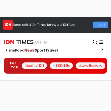
Baca artikel
IDN Times
lainnya di IDN App
Install
JATIM
Home
Food
News
Sport
Travel
For
Iklanin di IDN
INSIDENESIA
#LokalBerdaya
You