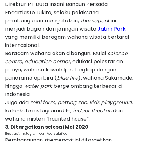
Direktur PT Duta Insani Bangun Persada
Engartiasto Lukito, selaku pelaksana
pembangunan mengatakan,
themepark
ini
menjadi bagian dari jaringan wisata
Jatim Park
yang memiliki beragam wahana wisata bertaraf
internasional.
Beragam wahana akan dibangun. Mulai
science
centre
,
education corner
, edukasi pelestarian
penyu, wahana kawah Ijen lengkap dengan
panorama api biru (
blue fire
), wahana Sukamade,
hingga
water park
bergelombang terbesar di
Indonesia
Juga ada
mini farm
,
petting zoo
,
kids playground
,
kafe-kafe instagramable,
indoor theater
, dan
wahana misteri ”haunted house”.
3. Ditargetkan selesai Mei 2020
Ilustrasi. instagram.com/salsalafiaa
Pembangunan
themepark
ini ditargetkan