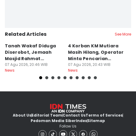
Related Articles
See More
Tanah Wakaf Diduga
4 Korban KM Mutiara
K
Diserobot, Jemaah
Masih Hilang, Operator
C
Masjid Rahmat
Minta Pencarian
H
Surabaya Protes
07 Agu 2026, 20:46 WIB
Dilanjut
07 Agu 2026, 20:43 WIB
07
News
News
Ne
About Us
Editorial Team
Contact Us
Terms of Services
Pedoman Media Siber
Index
Sitemap
Follow Us