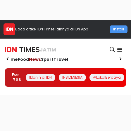
Baca artikel
IDN Times
lainnya di IDN App
Install
JATIM
Home
Food
News
Sport
Travel
For
Iklanin di IDN
INSIDENESIA
#LokalBerdaya
You