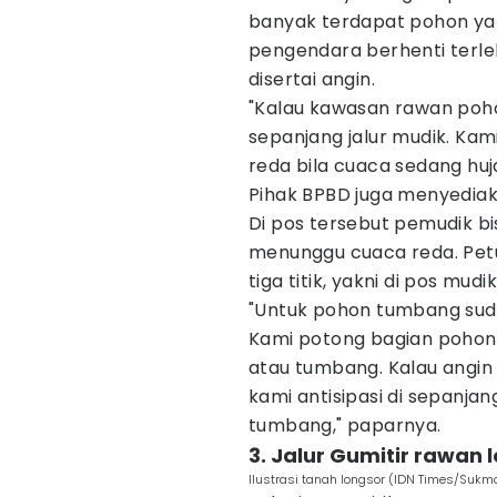
banyak terdapat pohon ya
pengendara berhenti terleb
disertai angin.
"Kalau kawasan rawan poho
sepanjang jalur mudik. Kam
reda bila cuaca sedang huj
Pihak BPBD juga menyediak
Di pos tersebut pemudik b
menunggu cuaca reda. Petu
tiga titik, yakni di pos mu
"Untuk pohon tumbang suda
Kami potong bagian pohon 
atau tumbang. Kalau angin 
kami antisipasi di sepanja
tumbang," paparnya.
3. Jalur Gumitir rawan 
Ilustrasi tanah longsor (IDN Times/Sukm