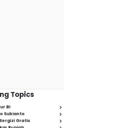
ng Topics
ur BI
o Subianto
ergizi Gratis
ukar Rupiah