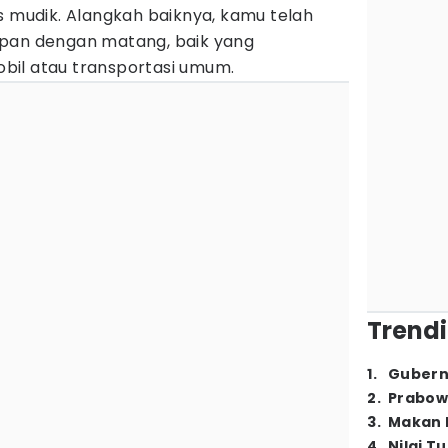
s mudik. Alangkah baiknya, kamu telah
apan dengan matang, baik yang
bil atau transportasi umum.
Trendi
1
.
Gubern
2
.
Prabow
3
.
Makan B
4
.
Nilai T