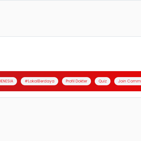
DENESIA
#LokalBerdaya
Profil Dokter
Quiz
Join Comm