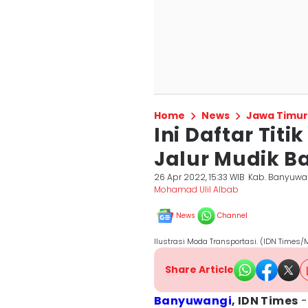
Home
News
Jawa Timur
Ini Daftar Tit
Jalur Mudik 
26 Apr 2022, 15:33 WIB
Kab. Banyuwa
Mohamad Ulil Albab
News
Channel
Ilustrasi Moda Transportasi. (IDN Times/
Share Article
Banyuwangi
, IDN Times
-