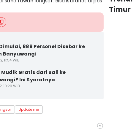
di sana rawan longsor. Bisa istirahat di pos
Timur
Dimulai, 889 Personel Disebar ke
uh Banyuwangi
2, 11:54 WIB
 Mudik Gratis dari Bali ke
angi? Ini Syaratnya
2, 10:20 WIB
ongsor
Update me