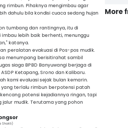
ng rimbun. Pihaknya mengimbau agar
More 
ih dahulu bila kondisi cuaca sedang hujan
n tumbang dan rantingnya, itu di
i imbau lebih baik berhenti, menunggu
an," katanya.
an peralatan evakuasi di Pos-pos mudik.
isa menumpang berisitirahat sambil
gas siaga BPBD Banyuwangi berjaga di
dik ASDP Ketapang, Srono dan Kalibaru.
h kami evaluasi sejak bulan kemarin.
yang terlalu rimbun berpotensi patah
kencang potensi kejadiannya ringan, tapi
ng jalur mudik. Terutama yang pohon
longsor
a Shakti)