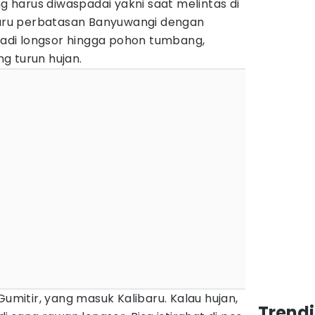
ng harus diwaspadai yakni saat melintas di
ibaru perbatasan Banyuwangi dengan
rjadi longsor hingga pohon tumbang,
g turun hujan.
Gumitir, yang masuk Kalibaru. Kalau hujan,
Trend