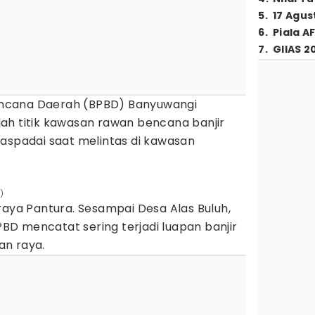
5
.
17 Agus
6
.
Piala A
7
.
GIIAS 2
ncana Daerah (BPBD) Banyuwangi
ah titik kawasan rawan bencana banjir
aspadai saat melintas di kawasan
)
raya Pantura. Sesampai Desa Alas Buluh,
D mencatat sering terjadi luapan banjir
lan raya.