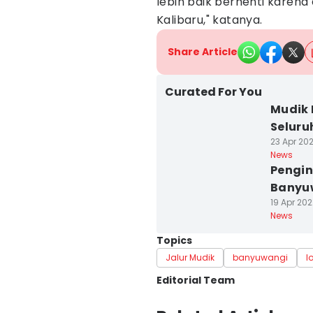
lebih baik berhenti karena 
Kalibaru," katanya.
Share Article
Curated For You
Mudik 
Selur
23 Apr 202
News
Pengin
Banyuw
19 Apr 202
News
Topics
Jalur Mudik
banyuwangi
l
Editorial Team
Editor