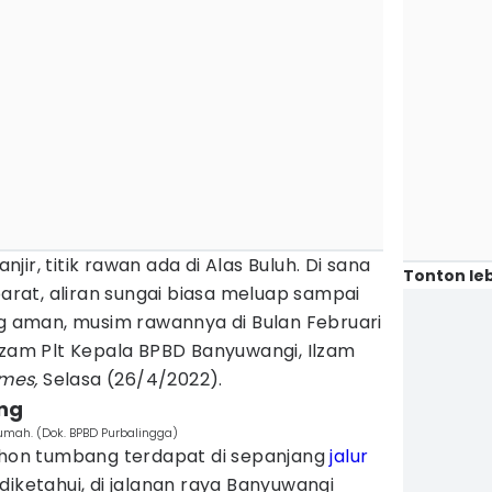
ir, titik rawan ada di Alas Buluh. Di sana
Tonton leb
barat, aliran sungai biasa meluap sampai
ng aman, musim rawannya di Bulan Februari
lzam Plt Kepala BPBD Banyuwangi, Ilzam
imes,
Selasa (26/4/2022).
ng
mah. (Dok. BPBD Purbalingga)
pohon tumbang terdapat di sepanjang
jalur
diketahui, di jalanan raya Banyuwangi