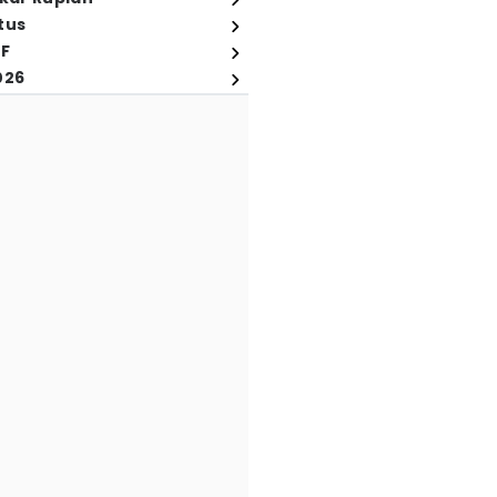
tus
FF
026