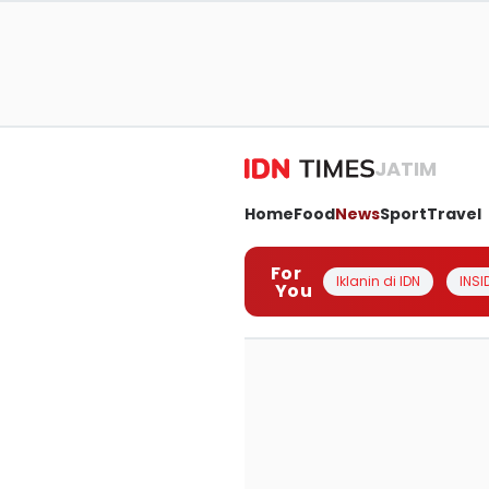
JATIM
Home
Food
News
Sport
Travel
For
Iklanin di IDN
INSI
You