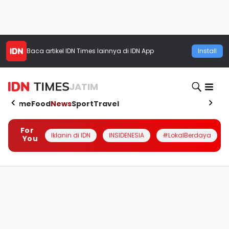
Baca artikel
IDN Times
lainnya di IDN App
Install
JATIM
Home
Food
News
Sport
Travel
For
Iklanin di IDN
INSIDENESIA
#LokalBerdaya
You