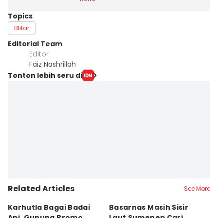
Topics
Blitar
Editorial Team
Editor
Faiz Nashrillah
Tonton lebih seru di
Related Articles
See More
Karhutla Bagai Badai
Basarnas Masih Sisir
W
Api, Gunung Bromo
Laut Sumenep Cari
K