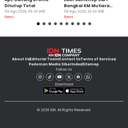
Ditutup Total
Bangkai KM Mutiara
sa
09 Agu 2026, 05:24 WIB
Sentosa II
08 Agu 2026, 20:42 WIB
G
08
News
News
Ne
About Us
Editorial Team
Contact Us
Terms of Services
Pedoman Media Siber
Index
Sitemap
Follow Us
Download
© 2026 IDN. All Rights Reserved.