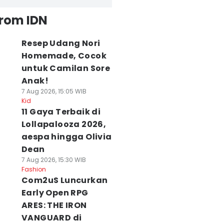
from IDN
Resep Udang Nori
Homemade, Cocok
untuk Camilan Sore
Anak!
7 Aug 2026, 15:05 WIB
Kid
11 Gaya Terbaik di
Lollapalooza 2026,
aespa hingga Olivia
Dean
7 Aug 2026, 15:30 WIB
Fashion
Com2uS Luncurkan
Early Open RPG
ARES: THE IRON
VANGUARD di