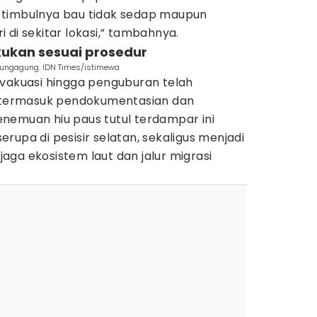
 timbulnya bau tidak sedap maupun
 di sekitar lokasi,” tambahnya.
akukan sesuai prosedur
ulungagung. IDN Times/istimewa
evakuasi hingga penguburan telah
, termasuk pendokumentasian dan
 Penemuan hiu paus tutul terdampar ini
rupa di pesisir selatan, sekaligus menjadi
ga ekosistem laut dan jalur migrasi