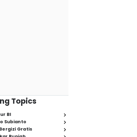
ng Topics
ur BI
o Subianto
ergizi Gratis
ukar Rupiah