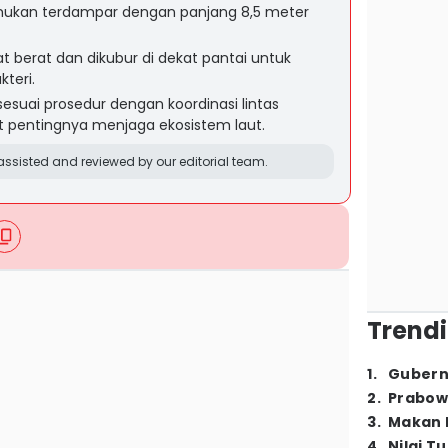
temukan terdampar dengan panjang 8,5 meter
 berat dan dikubur di dekat pantai untuk
teri.
sesuai prosedur dengan koordinasi lintas
at pentingnya menjaga ekosistem laut.
ssisted and reviewed by our editorial team.
Trendi
1
.
Gubern
2
.
Prabow
3
.
Makan B
4
.
Nilai T