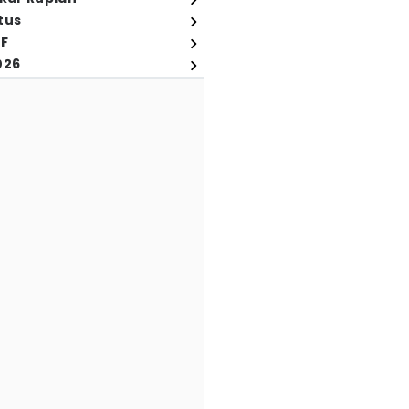
tus
FF
026