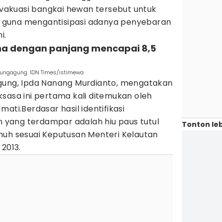
akuasi bangkai hewan tersebut untuk
bil guna mengantisipasi adanya penyebaran
i.
tina dengan panjang mencapai 8,5
ulungagung. IDN Times/istimewa
gung, Ipda Nanang Murdianto, mengatakan
sasa ini pertama kali ditemukan oleh
ati.Berdasar hasil identifikasi
yang terdampar adalah hiu paus tutul
Tonton leb
nuh sesuai Keputusan Menteri Kelautan
 2013.