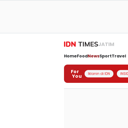
JATIM
Home
Food
News
Sport
Travel
For
Iklanin di IDN
INSI
You