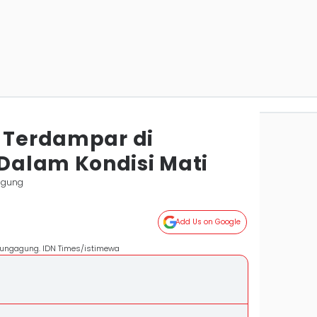
l Terdampar di
Dalam Kondisi Mati
agung
Add Us on Google
ulungagung. IDN Times/istimewa