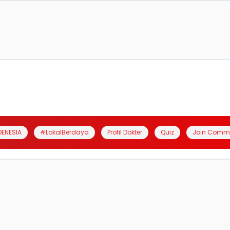
DENESIA
#LokalBerdaya
Profil Dokter
Quiz
Join Comm