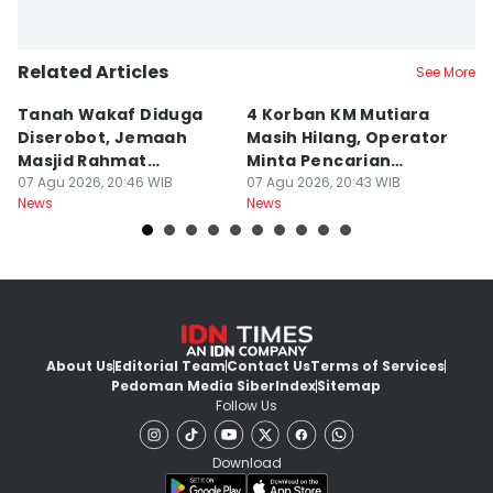
Related Articles
See More
Tanah Wakaf Diduga
4 Korban KM Mutiara
K
Diserobot, Jemaah
Masih Hilang, Operator
C
Masjid Rahmat
Minta Pencarian
H
Surabaya Protes
07 Agu 2026, 20:46 WIB
Dilanjut
07 Agu 2026, 20:43 WIB
07
News
News
Ne
About Us
Editorial Team
Contact Us
Terms of Services
Pedoman Media Siber
Index
Sitemap
Follow Us
Download