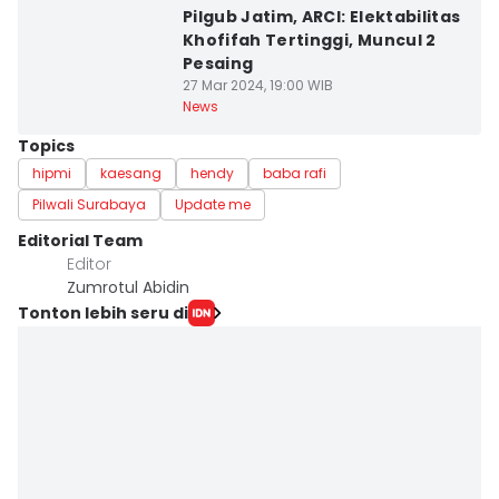
Pilgub Jatim, ARCI: Elektabilitas
Khofifah Tertinggi, Muncul 2
Pesaing
27 Mar 2024, 19:00 WIB
News
Topics
hipmi
kaesang
hendy
baba rafi
Pilwali Surabaya
Update me
Editorial Team
Editor
Zumrotul Abidin
Tonton lebih seru di