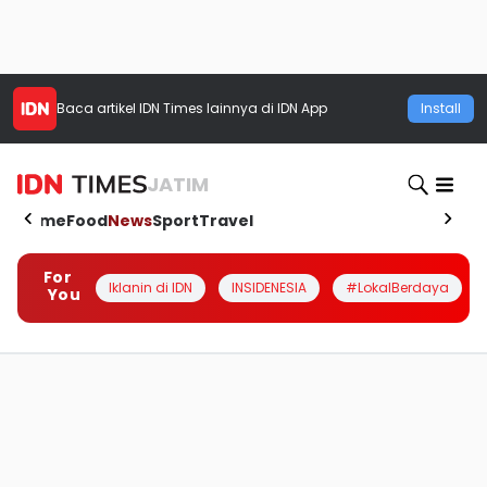
Baca artikel
IDN Times
lainnya di IDN App
Install
JATIM
Home
Food
News
Sport
Travel
For
Iklanin di IDN
INSIDENESIA
#LokalBerdaya
You