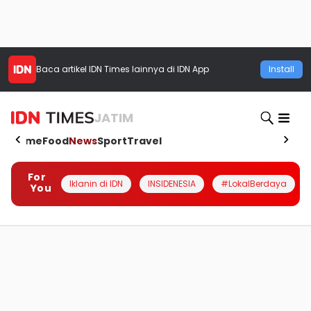
Baca artikel
IDN Times
lainnya di IDN App
Install
JATIM
Home
Food
News
Sport
Travel
For
Iklanin di IDN
INSIDENESIA
#LokalBerdaya
You