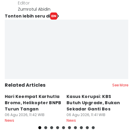
Editor
Zumrotul Abidin
Tonton lebih seru di
Related Articles
See More
Hari Keempat Karhutla
Kasus Korupsi: KBS
B
Bromo, Helikopter BNPB
Butuh Upgrade, Bukan
E
Turun Tangan
Sekadar Ganti Bos
M
06 Agu 2026, 11:42 WIB
06 Agu 2026, 11:41 WIB
P
06
News
News
Ne