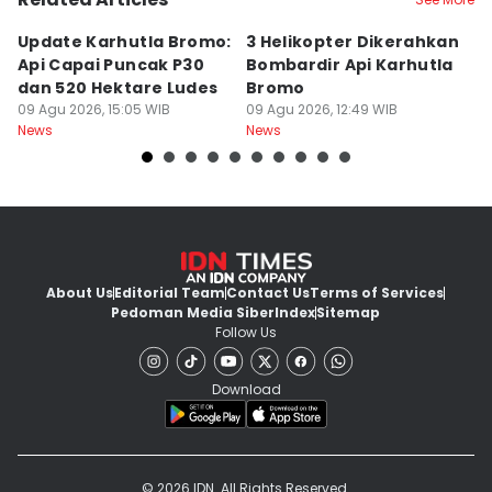
Update Karhutla Bromo:
3 Helikopter Dikerahkan
1
Api Capai Puncak P30
Bombardir Api Karhutla
M
dan 520 Hektare Ludes
Bromo
K
09 Agu 2026, 15:05 WIB
09 Agu 2026, 12:49 WIB
D
09
News
News
Ne
About Us
Editorial Team
Contact Us
Terms of Services
Pedoman Media Siber
Index
Sitemap
Follow Us
Download
© 2026 IDN. All Rights Reserved.