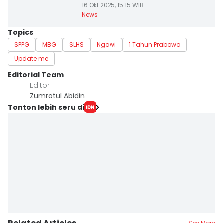
16 Okt 2025, 15:15 WIB
News
Topics
SPPG
MBG
SLHS
Ngawi
1 Tahun Prabowo
Update me
Editorial Team
Editor
Zumrotul Abidin
Tonton lebih seru di
Related Articles
See More