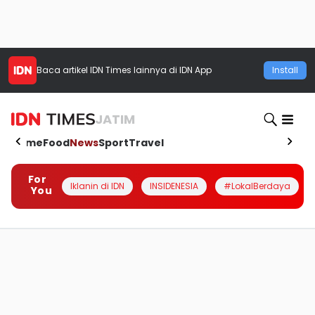
Baca artikel
IDN Times
lainnya di IDN App
Install
JATIM
Home
Food
News
Sport
Travel
For
Iklanin di IDN
INSIDENESIA
#LokalBerdaya
You