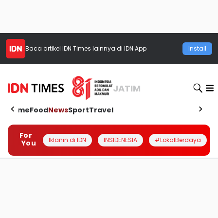
Baca artikel
IDN Times
lainnya di IDN App
Install
JATIM
Home
Food
News
Sport
Travel
For
Iklanin di IDN
INSIDENESIA
#LokalBerdaya
You