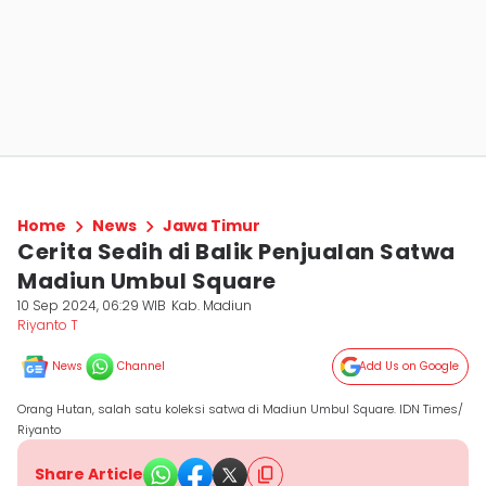
Home
News
Jawa Timur
Cerita Sedih di Balik Penjualan Satwa
Madiun Umbul Square
10 Sep 2024, 06:29 WIB
Kab. Madiun
Riyanto T
News
Channel
Add Us on Google
Orang Hutan, salah satu koleksi satwa di Madiun Umbul Square. IDN Times/
Riyanto
Share Article