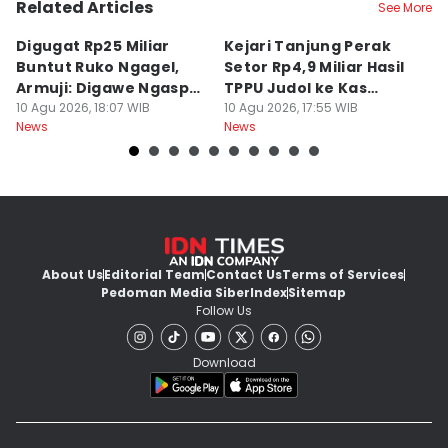
Related Articles
See More
Digugat Rp25 Miliar
Kejari Tanjung Perak
7
Buntut Ruko Ngagel,
Setor Rp4,9 Miliar Hasil
M
Armuji: Digawe Ngaspal
TPPU Judol ke Kas
M
Ae Poo
10 Agu 2026, 18:07 WIB
Negara
10 Agu 2026, 17:55 WIB
S
10
News
News
Ne
About Us
Editorial Team
Contact Us
Terms of Services
Pedoman Media Siber
Index
Sitemap
Follow Us
Download