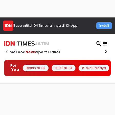
Baca artikel
IDN Times
lainnya di IDN App
Install
JATIM
Home
Food
News
Sport
Travel
For
Iklanin di IDN
INSIDENESIA
#LokalBerdaya
You