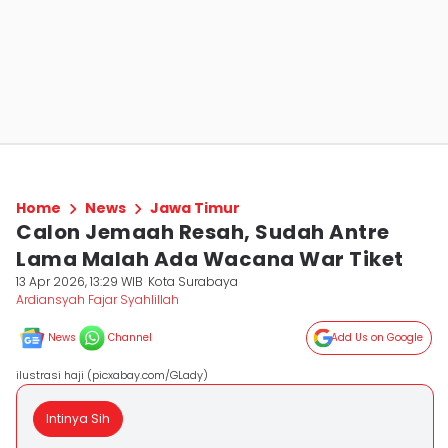
Home
News
Jawa Timur
Calon Jemaah Resah, Sudah Antre
Lama Malah Ada Wacana War Tiket
13 Apr 2026, 13:29 WIB
Kota Surabaya
Ardiansyah Fajar Syahlillah
News
Channel
Add Us on Google
ilustrasi haji (picxabay.com/GLady)
Intinya Sih