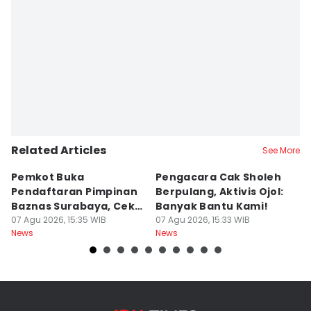
Related Articles
See More
Pemkot Buka
Pengacara Cak Sholeh
B
Pendaftaran Pimpinan
Berpulang, Aktivis Ojol:
M
Baznas Surabaya, Cek
Banyak Bantu Kami!
D
Syaratnya
07 Agu 2026, 15:35 WIB
07 Agu 2026, 15:33 WIB
G
07
News
News
Ne