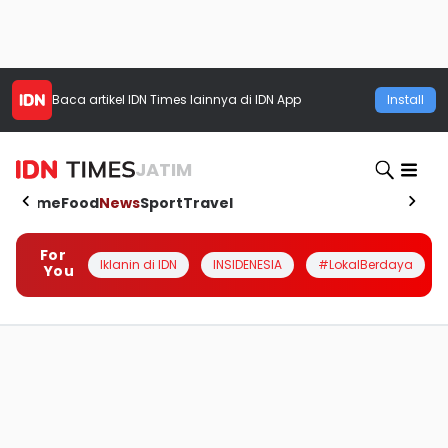
Baca artikel
IDN Times
lainnya di IDN App
Install
JATIM
Home
Food
News
Sport
Travel
For
Iklanin di IDN
INSIDENESIA
#LokalBerdaya
You