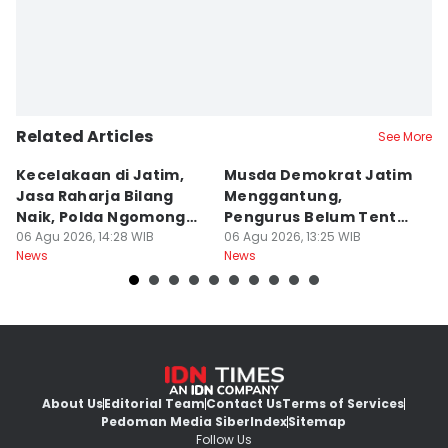
Related Articles
See More
Kecelakaan di Jatim,
Musda Demokrat Jatim
E
Jasa Raharja Bilang
Menggantung,
El
Naik, Polda Ngomong
Pengurus Belum Tentu
M
Turun
06 Agu 2026, 14:28 WIB
Aman
06 Agu 2026, 13:25 WIB
06
News
News
Ne
About Us
Editorial Team
Contact Us
Terms of Services
Pedoman Media Siber
Index
Sitemap
Follow Us