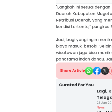
"Langkah ini sesuai dengan
Daerah Kabupaten Magetan
Retribusi Daerah, yang m
kondisi tertentu," pungkas 
Jadi, bagi yang ingin men
biaya masuk, besok!. Selai
wisatawan juga bisa menik
panorama indah danau. Jan
Share Article
Curated For You
Lagi, 
Telag
23 Jan 202
News