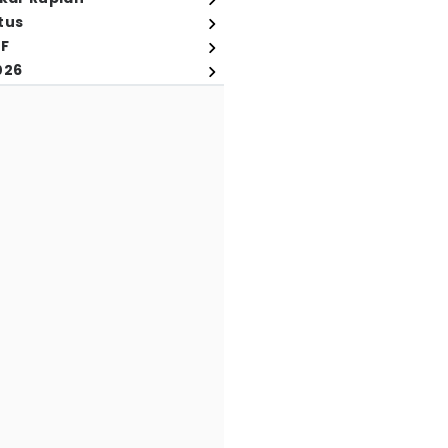
tus
FF
026