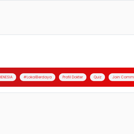
DENESIA
#LokalBerdaya
Profil Dokter
Quiz
Join Comm