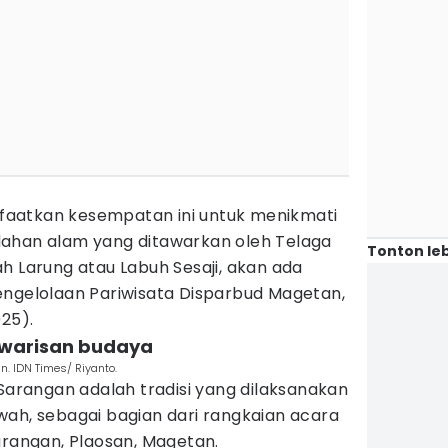
aatkan kesempatan ini untuk menikmati
dahan alam yang ditawarkan oleh Telaga
Tonton leb
h Larung atau Labuh Sesaji, akan ada
d Pengelolaan Pariwisata Disparbud Magetan,
025).
i, warisan budaya
. IDN Times/ Riyanto.
 Sarangan adalah tradisi yang dilaksanakan
wah, sebagai bagian dari rangkaian acara
arangan, Plaosan, Magetan.