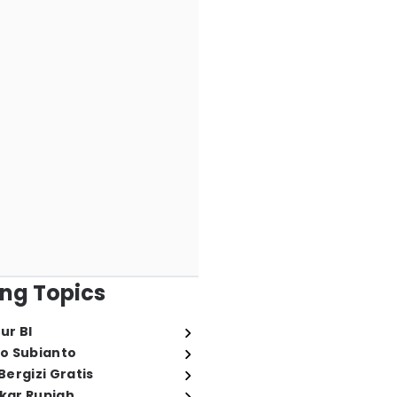
ng Topics
ur BI
o Subianto
ergizi Gratis
ukar Rupiah