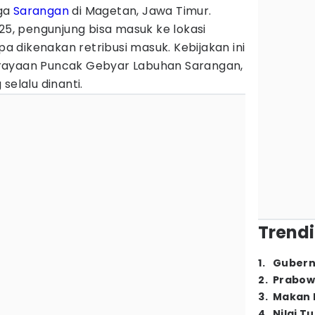
aga
Sarangan
di Magetan, Jawa Timur.
025, pengunjung bisa masuk ke lokasi
npa dikenakan retribusi masuk. Kebijakan ini
rayaan Puncak Gebyar Labuhan Sarangan,
selalu dinanti.
Trendi
1
.
Gubern
2
.
Prabow
3
.
Makan B
4
.
Nilai T