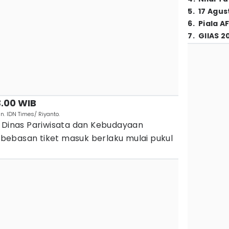
5
.
17 Agus
6
.
Piala A
7
.
GIIAS 2
3.00 WIB
. IDN Times/ Riyanto.
i Dinas Pariwisata dan Kebudayaan
ebasan tiket masuk berlaku mulai pukul