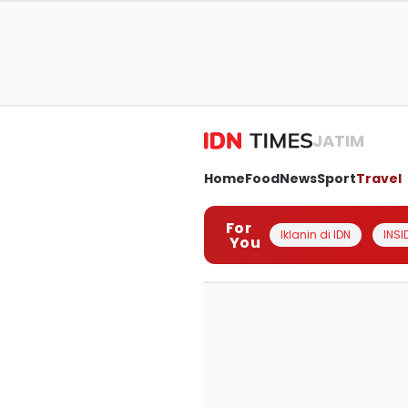
JATIM
Home
Food
News
Sport
Travel
For
Iklanin di IDN
INSI
You