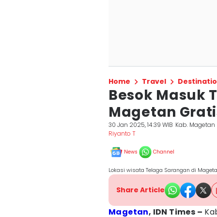
Home
Travel
Destinati
Besok Masuk T
Magetan Grati
30 Jan 2025, 14:39 WIB
Kab. Magetan
Riyanto T
News
Channel
Lokasi wisata Telaga Sarangan di Magetan
Share Article
Magetan
, IDN Times –
Kab